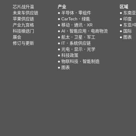
芯片战升温
产业
区域
未来车供应链
●
半导体．零组件
●
东南亚
苹果供应链
●
CarTech．绿能
●
印度
产业九宫格
●
移动．通讯．XR
●
东亚/
科技椽送门
●
AI．智能应用．电商物流
●
国际
展会
●
航太．卫星．军工
●
图表
修订与更新
●
IT．系统供应链
●
光电．显示．光学
●
科技政策
●
物联科技．智能制造
●
图表