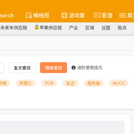
earch
椽经阁
活动家
影音
英
未来车供应链
苹果供应链
产业
区域
议题
观点
全文查找
精准查找
进阶使用技巧
积电
柯富仁
PCB
友达
服务器
MLCC