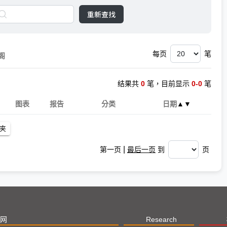
重新查找
每页
笔
阁
结果共
0
笔，目前显示
0-0
笔
图表
报告
分类
日期
▲
▼
|
第一页
最后一页
到
页
网
Research