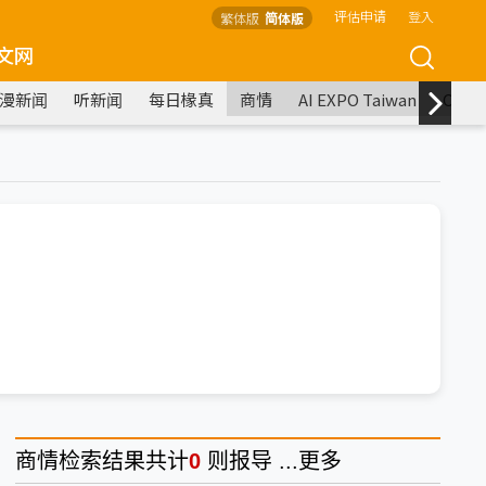
评估申请
登入
繁体版
简体版
文网
漫新闻
听新闻
每日椽真
商情
AI EXPO Taiwan
COM
商情
检索结果共计
0
则报导 ...
更多