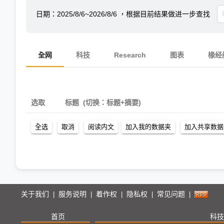
日期：
2025/8/6~2026/8/6
，根据目前结果做进一步查找
全网
科技
Research
图表
椽经
选取
标题
(切换：标题+摘要)
关于我们
服务说明
着作权
隐私权
常见问题
|
|
|
|
|
首页
科技