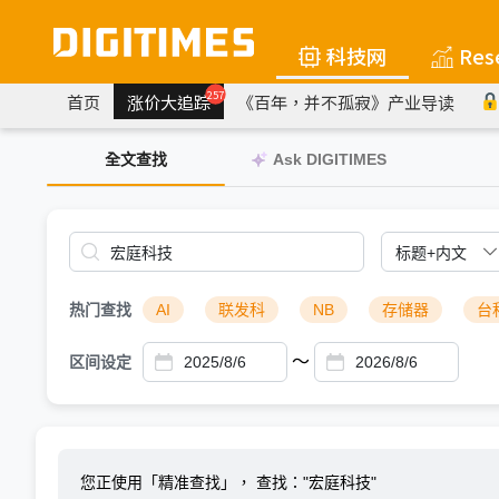
科技网
Res
257
首页
涨价大追踪
《百年，并不孤寂》产业导读
全文查找
Ask DIGITIMES
热门查找
AI
联发科
NB
存储器
台
～
区间设定
您正使用「精准查找」，
查找："宏庭科技"