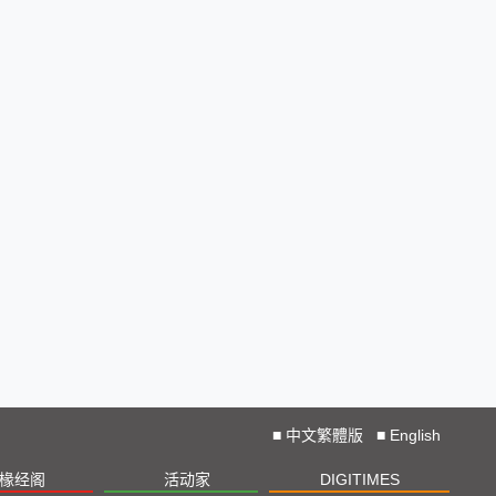
■
中文繁體版
■
English
椽经阁
活动家
DIGITIMES