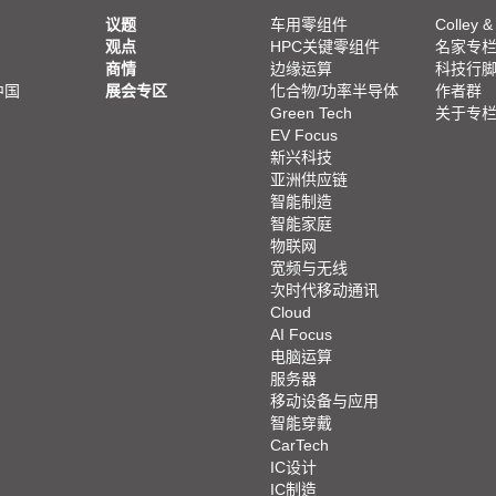
议题
车用零组件
Colley &
观点
HPC关键零组件
名家专
商情
边缘运算
科技行
中国
展会专区
化合物/功率半导体
作者群
Green Tech
关于专
EV Focus
新兴科技
亚洲供应链
智能制造
智能家庭
物联网
宽频与无线
次时代移动通讯
Cloud
AI Focus
电脑运算
服务器
移动设备与应用
智能穿戴
CarTech
IC设计
IC制造