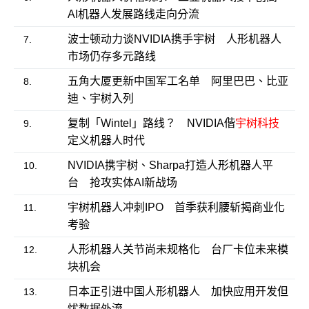
AI机器人发展路线走向分流
波士顿动力谈NVIDIA携手宇树 人形机器人
7.
市场仍存多元路线
五角大厦更新中国军工名单 阿里巴巴、比亚
8.
迪、宇树入列
复制「Wintel」路线？ NVIDIA偕
宇树科技
9.
定义机器人时代
NVIDIA携宇树、Sharpa打造人形机器人平
10.
台 抢攻实体AI新战场
宇树机器人冲刺IPO 首季获利腰斩揭商业化
11.
考验
人形机器人关节尚未规格化 台厂卡位未来模
12.
块机会
日本正引进中国人形机器人 加快应用开发但
13.
忧数据外流