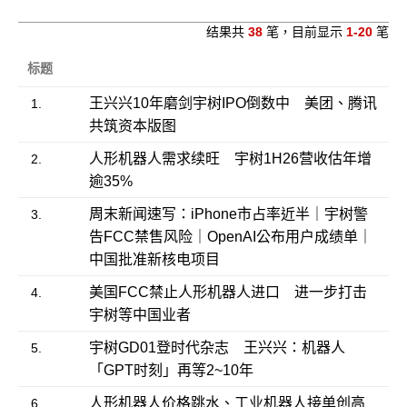
结果共
38
笔，目前显示
1-20
笔
标题
王兴兴10年磨剑宇树IPO倒数中 美团、腾讯
1.
共筑资本版图
人形机器人需求续旺 宇树1H26营收估年增
2.
逾35%
周末新闻速写：iPhone市占率近半｜宇树警
3.
告FCC禁售风险｜OpenAI公布用户成绩单｜
中国批准新核电项目
美国FCC禁止人形机器人进口 进一步打击
4.
宇树等中国业者
宇树GD01登时代杂志 王兴兴：机器人
5.
「GPT时刻」再等2~10年
人形机器人价格跳水、工业机器人接单创高
6.