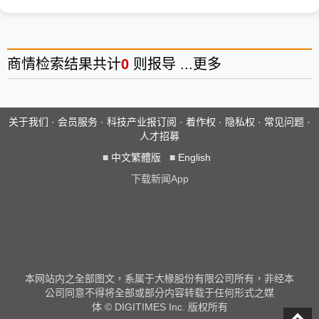
商情
检索结果共计
0
则报导 ...
更多
关于我们
·
会员服务
·
科技产业报订阅
·
着作权
·
隐私权
·
常见问题
·
人才招募
■
中文繁體版
■
English
下载新闻App
本网站内之全部图文，系属于大椽股份有限公司所有，非经本
公司同意不得将全部或部分内容转载于任何形式之媒
体 © DIGITIMES Inc. 版权所有