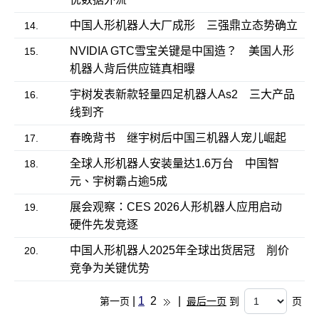
中国人形机器人大厂成形 三强鼎立态势确立
14.
NVIDIA GTC雪宝关键是中国造？ 美国人形
15.
机器人背后供应链真相曝
宇树发表新款轻量四足机器人As2 三大产品
16.
线到齐
春晚背书 继宇树后中国三机器人宠儿崛起
17.
全球人形机器人安装量达1.6万台 中国智
18.
元、宇树霸占逾5成
展会观察：CES 2026人形机器人应用启动
19.
硬件先发竞逐
中国人形机器人2025年全球出货居冠 削价
20.
竞争为关键优势
|
1
2
|
第一页
最后一页
到
页