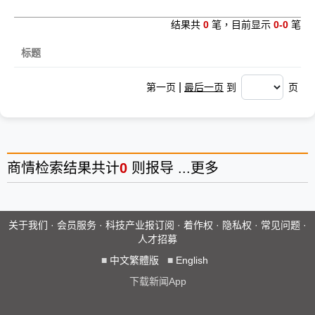
结果共
0
笔，目前显示
0-0
笔
标题
|
第一页
最后一页
到
页
商情
检索结果共计
0
则报导 ...
更多
关于我们
·
会员服务
·
科技产业报订阅
·
着作权
·
隐私权
·
常见问题
·
人才招募
■
中文繁體版
■
English
下载新闻App