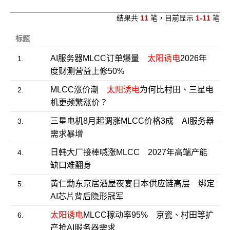
结果共
11
笔，目前显示
1-11
笔
标题
AI服务器MLCC订单爆量
太阳诱电
2026年
1.
度财测营益上修50%
MLCC涨价潮
太阳诱电
为何比村田、三星电
2.
机更频繁涨价？
三星电机8月起调涨MLCC价格3成 AI服务器
3.
需求暴增
日韩大厂接棒喊涨MLCC 2027年高端产能
4.
缺口难翻身
黄仁勳东京居酒屋夜宴日本供应链高层 绑定
5.
AI芯片背后隐形冠军
太阳诱电
MLCC稼动率95% 京瓷、村田等扩
6.
产抢AI服务器需求