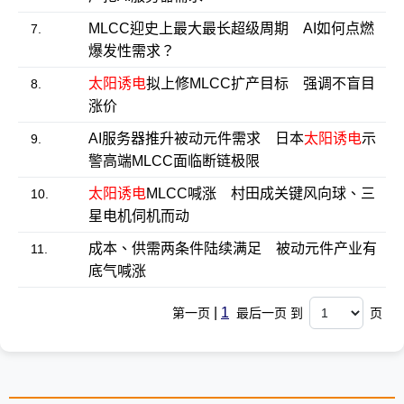
MLCC迎史上最大最长超级周期 AI如何点燃
7.
爆发性需求？
太阳诱电
拟上修MLCC扩产目标 强调不盲目
8.
涨价
AI服务器推升被动元件需求 日本
太阳诱电
示
9.
警高端MLCC面临断链极限
太阳诱电
MLCC喊涨 村田成关键风向球、三
10.
星电机伺机而动
成本、供需两条件陆续满足 被动元件产业有
11.
底气喊涨
|
1
第一页
最后一页 到
页