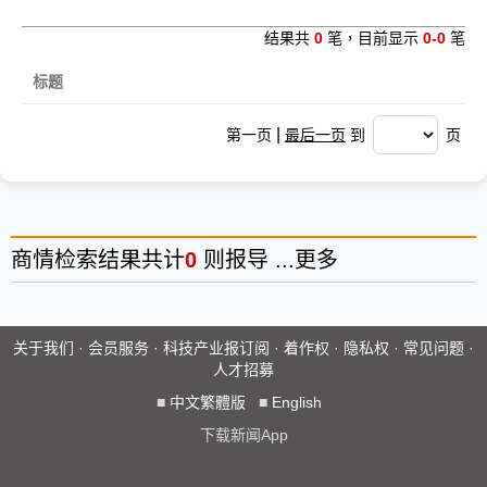
结果共
0
笔，目前显示
0-0
笔
标题
|
第一页
最后一页
到
页
商情
检索结果共计
0
则报导 ...
更多
关于我们
·
会员服务
·
科技产业报订阅
·
着作权
·
隐私权
·
常见问题
·
人才招募
■
中文繁體版
■
English
下载新闻App