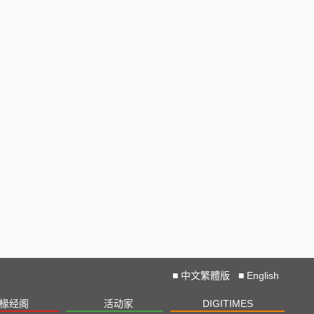
■
中文繁體版
■
English
椽经阁
活动家
DIGITIMES