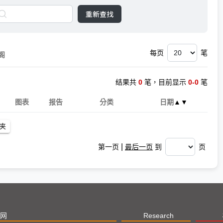
重新查找
每页
笔
阁
结果共
0
笔，目前显示
0-0
笔
图表
报告
分类
日期
▲
▼
|
第一页
最后一页
到
页
网
Research