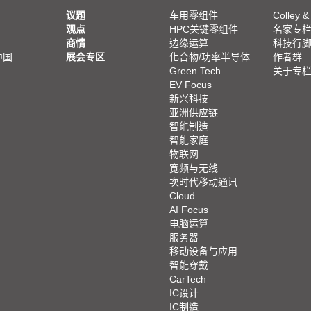
议题
车用零组件
Colley &
观点
HPC关键零组件
名家专
商情
边缘运算
科技行
中国
展会专区
化合物/功率半导体
作者群
Green Tech
关于专
EV Focus
新兴科技
亚洲供应链
智能制造
智能家庭
物联网
宽频与无线
次时代移动通讯
Cloud
AI Focus
电脑运算
服务器
移动设备与应用
智能穿戴
CarTech
IC设计
IC制造