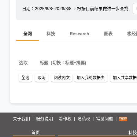
日期：
2025/8/8~2026/8/8
，根据目前结果做进一步查找
全网
科技
Research
图表
椽经
选取
标题
(切换：标题+摘要)
关于我们
服务说明
着作权
隐私权
常见问题
|
|
|
|
|
首页
科技