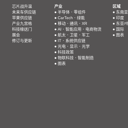
芯片战升温
产业
区域
未来车供应链
●
半导体．零组件
●
东南亚
苹果供应链
●
CarTech．绿能
●
印度
产业九宫格
●
移动．通讯．XR
●
东亚/
科技椽送门
●
AI．智能应用．电商物流
●
国际
展会
●
航太．卫星．军工
●
图表
修订与更新
●
IT．系统供应链
●
光电．显示．光学
●
科技政策
●
物联科技．智能制造
●
图表