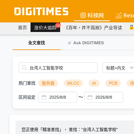
科技网
Res
259
首页
涨价大追踪
《百年，并不孤寂》产业导读
全文查找
Ask DIGITIMES
热门查找
服务器
MLCC
AI
PCB
～
区间设定
您正使用「精准查找」，
查找："台湾人工智能学校"