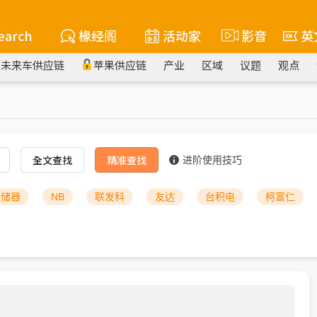
earch
椽经阁
活动家
影音
英
未来车供应链
苹果供应链
产业
区域
议题
观点
全文查找
精准查找
进阶使用技巧
存储器
NB
联发科
友达
台积电
柯富仁