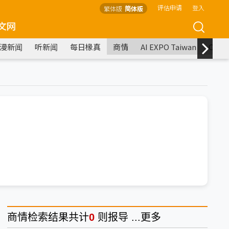
评估申请
登入
繁体版
简体版
文网
漫新闻
听新闻
每日椽真
商情
AI EXPO Taiwan
COM
商情
检索结果共计
0
则报导 ...
更多