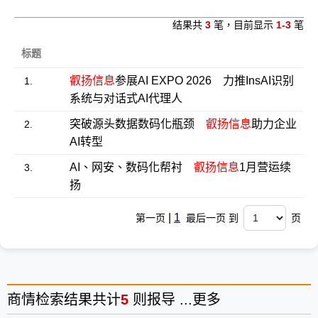
结果共
3
笔，目前显示
1-3
笔
标题
叡扬信息
参展AI EXPO 2026 力推InsAI识别
1.
系统与对话式AI代理人
突破源头数据数码化瓶颈
叡扬信息
助力企业
2.
AI转型
AI、网安、数码化帮衬
叡扬信息
1月营运续
3.
扬
|
1
第一页
最后一页 到
页
商情
检索结果共计
5
则报导 ...
更多