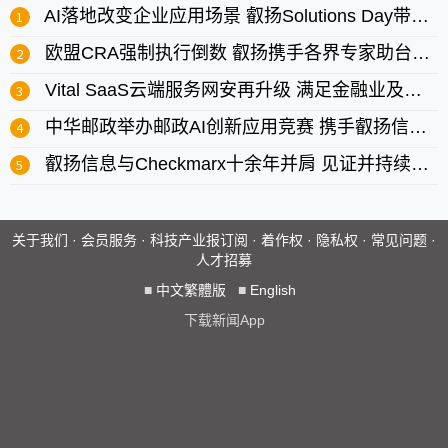
AI落地改变企业应用场景 叡扬Solutions Day带来解方
欧盟CRA强制执行倒数 叡扬携手各界专家助台湾产业迎战国际法规
Vital SaaS云端服务网安再升级 满足金融业及各大企业严谨网安要求
中华邮政举办邮政AI创新应用竞赛 携手叡扬信息加速邮政数码转型
叡扬信息与Checkmarx十余年并肩 见证并持续推动台湾AppSec发展
关于我们
·
会员服务
·
科技产业报订阅
·
着作权
·
隐私权
·
常见问题
·
人才招募
■
中文繁體版
■
English
下载新闻App