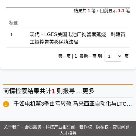
结果共
1
笔，目前显示
1-1
笔
标题
现代、LGES美国电池厂拘留案延烧 韩籍员
1.
工拟控告美移民执法局
|
1
第一页
最后一页 到
页
商情
检索结果共计
1
则报导 ...
更多
千如电机第3季由亏转盈 马来西亚自动化与LTCC成中长期成长双引擎
关于我们
·
会员服务
·
科技产业报订阅
·
着作权
·
隐私权
·
常见问题
·
人才招募