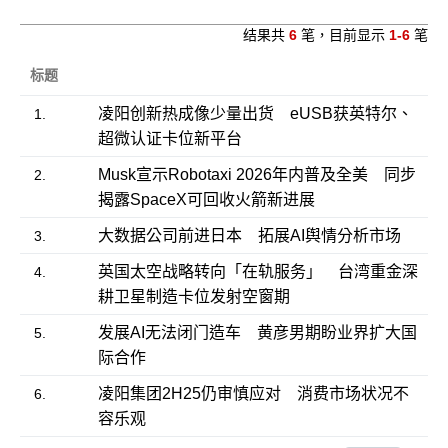
结果共
6
笔，目前显示
1-6
笔
标题
凌阳创新热成像少量出货 eUSB获英特尔、
1.
超微认证卡位新平台
Musk宣示Robotaxi 2026年内普及全美 同步
2.
揭露SpaceX可回收火箭新进展
大数据公司前进日本 拓展AI舆情分析市场
3.
英国太空战略转向「在轨服务」 台湾重金深
4.
耕卫星制造卡位发射空窗期
发展AI无法闭门造车 黄彦男期盼业界扩大国
5.
际合作
凌阳集团2H25仍审慎应对 消费市场状况不
6.
容乐观