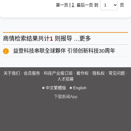
|
1
第一页
最后一页 到
页
商情
检索结果共计
1
则报导 ...
更多
益登科技串联全球夥伴 引领创新科技30周年
关于我们
·
会员服务
·
科技产业报订阅
·
着作权
·
隐私权
·
常见问题
·
人才招募
■
中文繁體版
■
English
下载新闻App