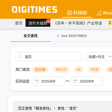
科技网
Res
259
首页
涨价大追踪
《百年，并不孤寂》产业导读
全文查找
Ask DIGITIMES
热门查找
服务器
MLCC
AI
PCB
～
区间设定
您正使用「精准查找」，
查找："凌巨"