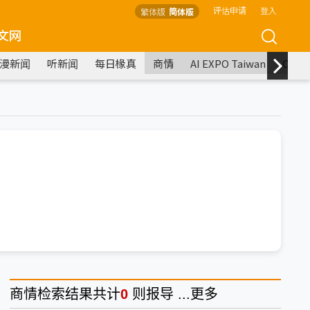
评估申请
登入
繁体版
简体版
文网
漫新闻
听新闻
每日椽真
商情
AI EXPO Taiwan
COM
商情
检索结果共计
0
则报导 ...
更多