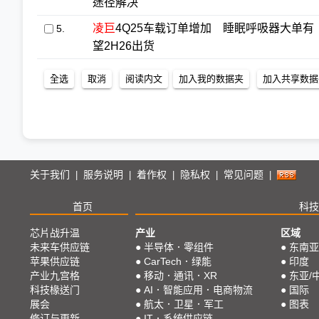
途径解决
凌巨
4Q25车载订单增加 睡眠呼吸器大单有
5.
望2H26出货
关于我们
服务说明
着作权
隐私权
常见问题
|
|
|
|
|
首页
科技
芯片战升温
产业
区域
未来车供应链
●
半导体．零组件
●
东南亚
苹果供应链
●
CarTech．绿能
●
印度
产业九宫格
●
移动．通讯．XR
●
东亚/
科技椽送门
●
AI．智能应用．电商物流
●
国际
展会
●
航太．卫星．军工
●
图表
修订与更新
●
IT．系统供应链