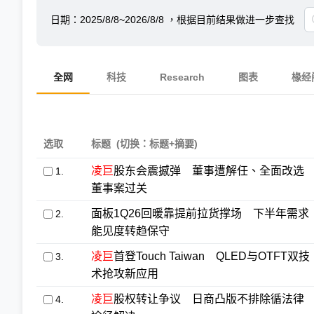
日期：
2025/8/8~2026/8/8
，根据目前结果做进一步查找
全网
科技
Research
图表
椽经
选取
标题
(切换：标题+摘要)
凌巨
股东会震撼弹 董事遭解任、全面改选
1.
董事案过关
面板1Q26回暖靠提前拉货撑场 下半年需求
2.
能见度转趋保守
凌巨
首登Touch Taiwan QLED与OTFT双技
3.
术抢攻新应用
凌巨
股权转让争议 日商凸版不排除循法律
4.