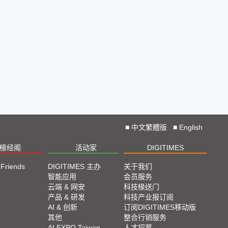
■
中文繁體版
■
English
椽经阁
活动家
DIGITIMES
 Friends
DIGITIMES 主办
关于我们
栏
智能应用
会员服务
脚
云端 & 网安
科技椽送门
产品 & 研发
科技产业报订阅
栏
AI & 创新
订阅DIGITIMES移动版
其他
整合行销服务
AI EXPO Taiwan
人才招募