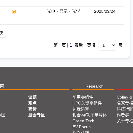
光电．显示．光学
2025/09/24
|
1
第一页
最后一页 到
页
网
Research
议题
车用零组件
Colley &
观点
HPC关键零组件
名家专
商情
边缘运算
科技行
中国
展会专区
化合物/功率半导体
作者群
Green Tech
关于专
EV Focus
新兴科技