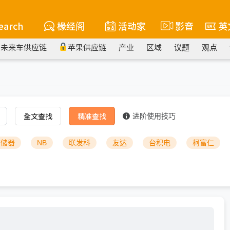
earch
椽经阁
活动家
影音
英
未来车供应链
苹果供应链
产业
区域
议题
观点
全文查找
精准查找
进阶使用技巧
存储器
NB
联发科
友达
台积电
柯富仁