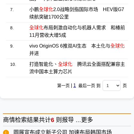
小鹏
全球化
2.0战略剑指国际市场 HEV版G7
7.
续航突破1700公里
全球化
布局刺激自动化与机器人需求 和椿前
8.
11月营收大增5成
vivo OriginOS 6推双AI生态 本土化与
全球化
9.
并进
打造智能化、
全球化
腾讯云全面搭配兼容主
10.
流中国本土算力芯片
|
1
第一页
最后一页 到
页
商情
检索结果共计
6
则报导 ...
更多
圆展宣布成立新子公司 加速布局韩国市场