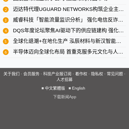
迈达特代理UGUARD NETWORKS构筑企业主动防御屏障
威睿科技「智能流量监识分析」 强化电信反诈网安防线
DQS年度论坛聚焦AI驱动下的供应链建构 强化企业网安与永续治理力
全球化退潮+在地化生产 泓辰材料与新汉智能示范台湾突围路
半导体迈向全球化布局 首重克服多元文化与人才培育挑战
关于我们
·
会员服务
·
科技产业报订阅
·
着作权
·
隐私权
·
常见问题
·
人才招募
■
中文繁體版
■
English
下载新闻App