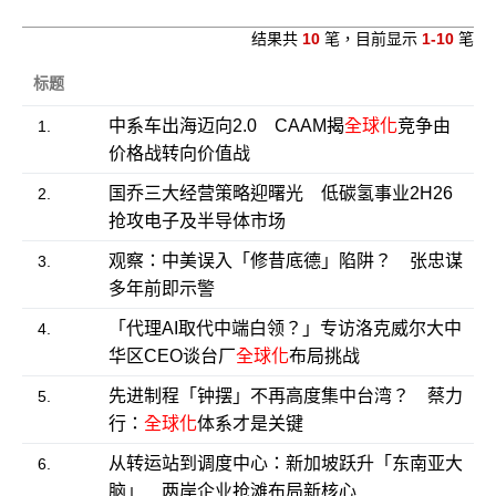
结果共
10
笔，目前显示
1-10
笔
标题
中系车出海迈向2.0 CAAM揭
全球化
竞争由
1.
价格战转向价值战
国乔三大经营策略迎曙光 低碳氢事业2H26
2.
抢攻电子及半导体市场
观察：中美误入「修昔底德」陷阱？ 张忠谋
3.
多年前即示警
「代理AI取代中端白领？」专访洛克威尔大中
4.
华区CEO谈台厂
全球化
布局挑战
先进制程「钟摆」不再高度集中台湾？ 蔡力
5.
行：
全球化
体系才是关键
从转运站到调度中心：新加坡跃升「东南亚大
6.
脑」 两岸企业抢滩布局新核心