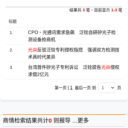
结果共
3
笔，目前显示
1-3
笔
标题
CPO、光通讯需求急飙 泛铨自研矽光子检
1.
测设备抢商机
光焱
反驳泛铨专利侵权指控 强调双方检测技
2.
术具时代差异
台湾首件矽光子专利诉讼 泛铨提告
光焱
侵权
3.
求偿2亿元
|
1
第一页
最后一页 到
页
商情
检索结果共计
0
则报导 ...
更多