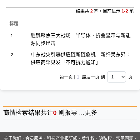
结果共
2
笔，目前显示
1-2
笔
标题
胜钒聚焦三大战场 半导体、折叠显示与新能
1.
源同步出击
中东战火引爆供应链断链危机 新纤吴东昇：
2.
供应商罕见发「不可抗力通知」
|
1
第一页
最后一页 到
页
商情
检索结果共计
0
则报导 ...
更多
关于我们
·
会员服务
·
科技产业报订阅
·
着作权
·
隐私权
·
常见问题
·