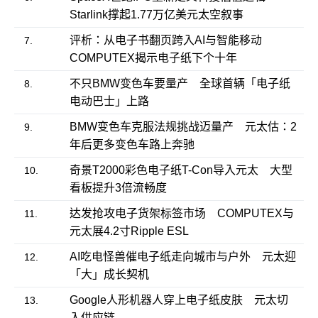
Starlink撑起1.77万亿美元太空叙事
评析：从电子书翻页跨入AI与智能移动
7.
COMPUTEX揭示电子纸下个十年
不只BMW变色车要量产 全球首辆「电子纸
8.
电动巴士」上路
BMW变色车克服法规挑战迈量产 元太估：2
9.
年后更多变色车路上奔驰
奇景T2000彩色电子纸T-Con导入元太 大型
10.
看板提升3倍流畅度
达发抢攻电子货架标签市场 COMPUTEX与
11.
元太展4.2寸Ripple ESL
AI吃电怪兽催电子纸走向城市与户外 元太迎
12.
「大」成长契机
Google人形机器人穿上电子纸皮肤 元太切
13.
入供应链