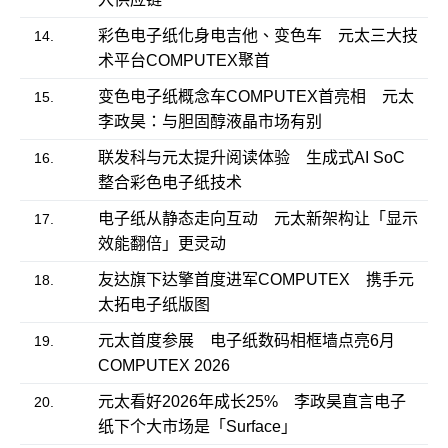
彩色电子纸化身电吉他、变色车 元太三大技
14.
术平台COMPUTEX聚首
变色电子纸概念车COMPUTEX首亮相 元太
15.
李政昊：与胆固醇液晶市场有别
联发科与元太提升阅读体验 生成式AI SoC
16.
整合彩色电子纸技术
电子纸从静态走向互动 元太新架构让「显示
17.
效能翻倍」更灵动
友达旗下达擎首度进军COMPUTEX 携手元
18.
太拓电子纸版图
元太首度参展 电子纸数码相框墙点亮6月
19.
COMPUTEX 2026
元太看好2026年成长25% 李政昊直言电子
20.
纸下个大市场是「Surface」