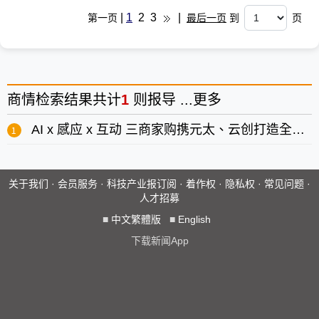
|
1
2
3
|
第一页
最后一页
到
页
商情
检索结果共计
1
则报导 ...
更多
AI x 感应 x 互动 三商家购携元太、云创打造全新智能零售
关于我们
·
会员服务
·
科技产业报订阅
·
着作权
·
隐私权
·
常见问题
·
人才招募
■
中文繁體版
■
English
下载新闻App