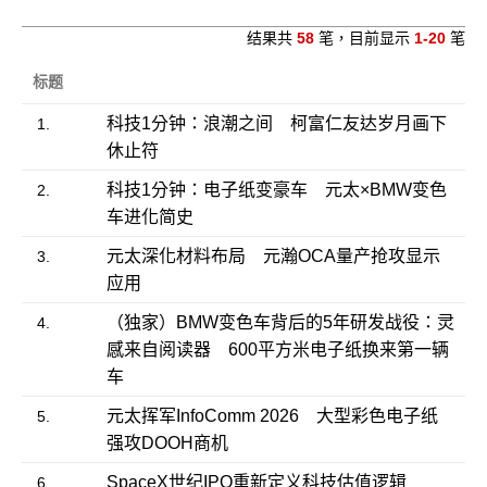
结果共
58
笔，目前显示
1-20
笔
标题
科技1分钟：浪潮之间 柯富仁友达岁月画下
1.
休止符
科技1分钟：电子纸变豪车 元太×BMW变色
2.
车进化简史
元太深化材料布局 元瀚OCA量产抢攻显示
3.
应用
（独家）BMW变色车背后的5年研发战役：灵
4.
感来自阅读器 600平方米电子纸换来第一辆
车
元太挥军InfoComm 2026 大型彩色电子纸
5.
强攻DOOH商机
SpaceX世纪IPO重新定义科技估值逻辑
6.