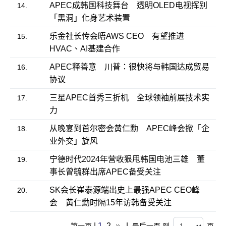
APEC成韩国科技舞台 透明OLED电视挥别
14.
「黑洞」化身艺术装置
乐金社长传会晤AWS CEO 有望推进
15.
HVAC、AI基建合作
APEC释善意 川普：很快将与韩国达成贸易
16.
协议
三星APEC首秀三折机 全球领袖前展技术实
17.
力
从晚宴到首尔密会黄仁勳 APEC峰会掀「企
18.
业外交」旋风
宁德时代2024年营收狠甩韩国电池三雄 董
19.
事长曾毓群出席APEC备受关注
SK会长崔泰源端出史上最强APEC CEO峰
20.
会 黄仁勳时隔15年访韩备受关注
|
1
2
|