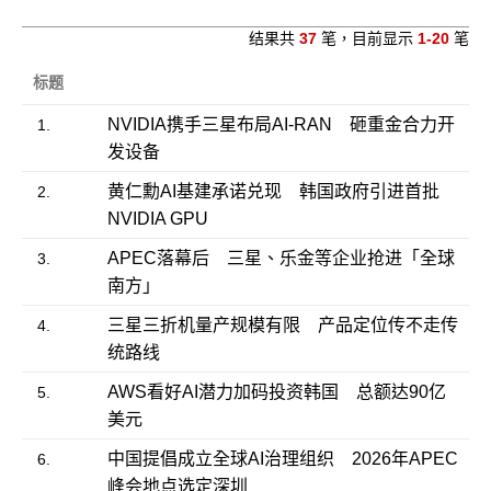
结果共
37
笔，目前显示
1-20
笔
标题
NVIDIA携手三星布局AI-RAN 砸重金合力开
1.
发设备
黄仁勳AI基建承诺兑现 韩国政府引进首批
2.
NVIDIA GPU
APEC落幕后 三星、乐金等企业抢进「全球
3.
南方」
三星三折机量产规模有限 产品定位传不走传
4.
统路线
AWS看好AI潜力加码投资韩国 总额达90亿
5.
美元
中国提倡成立全球AI治理组织 2026年APEC
6.
峰会地点选定深圳