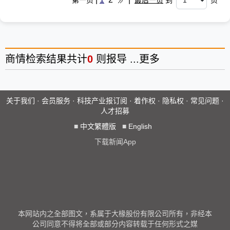
第一页
最后一页
到
页
商情
检索结果共计
0
则报导 ...
更多
关于我们
·
会员服务
·
科技产业报订阅
·
着作权
·
隐私权
·
常见问题
·
人才招募
■
中文繁體版
■
English
下载新闻App
本网站内之全部图文，系属于大椽股份有限公司所有，非经本
公司同意不得将全部或部分内容转载于任何形式之媒