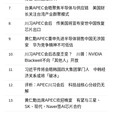
台美APEC会晤聚焦半导体与供应链 美国财
7.
长关注台湾产业群聚模式
川习APEC会后 传美国将宣布安世中国恢复
8.
芯片出口
黄仁勳APEC重申先进半导体销售中国无涉国
9.
安 华为竞争精神不可低估
川习APEC会后态度丕变？ 川普：NVIDIA
10.
Blackwell不向「其他人」开放
习近平传将会晤韩国四大集团掌门人 中韩经
11.
济关系或将「破冰」
评析：APEC川习会后 科技战核心分歧仍无
12.
解
黄仁勳出席APEC欢迎晚宴 有望与三星、
13.
SK、现代、Naver签AI芯片合约