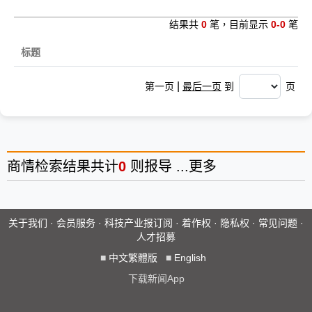
结果共
0
笔，目前显示
0-0
笔
标题
|
第一页
最后一页
到
页
商情
检索结果共计
0
则报导 ...
更多
关于我们
·
会员服务
·
科技产业报订阅
·
着作权
·
隐私权
·
常见问题
·
人才招募
■
中文繁體版
■
English
下载新闻App