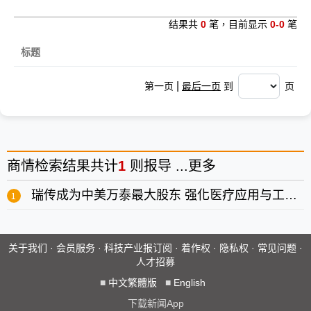
结果共
0
笔，目前显示
0-0
笔
标题
|
第一页
最后一页
到
页
商情
检索结果共计
1
则报导 ...
更多
瑞传成为中美万泰最大股东 强化医疗应用与工业嵌入式运算
关于我们
·
会员服务
·
科技产业报订阅
·
着作权
·
隐私权
·
常见问题
·
人才招募
■
中文繁體版
■
English
下载新闻App