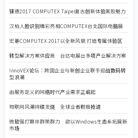
铼德2017 COMPUTEX Taipei复古创新体验黑胶魅力
汉柏人脸识别精彩亮相COMPUTEX台北国际电脑展
宏碁COMPUTEX 2017以全新风貌 打造专属体验区
转型解决方案供应商 台达电展出多项产业解决方案
InnoVEX论坛：跨国企业与新创企业联手迎战数码转
型浪潮
由服务定义的网络时代产业需求正崛起
物联网风潮持续发烧 全球业者积极抢进
微软强打夥伴群策群力 欲以Windows生态系拓展新
市场