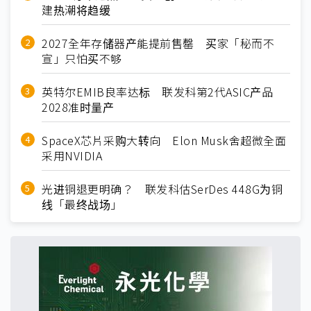
建热潮将趋缓
2027全年存储器产能提前售罄 买家「秘而不
宣」只怕买不够
英特尔EMIB良率达标 联发科第2代ASIC产品
2028准时量产
SpaceX芯片采购大转向 Elon Musk舍超微全面
采用NVIDIA
光进铜退更明确？ 联发科估SerDes 448G为铜
线「最终战场」