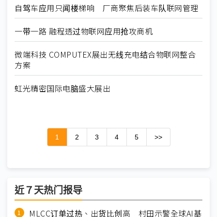
自驾车应用只闻楼梯响 厂商聚焦后装车队联网管理
一带一路 融程透过物联网应用抢攻商机
微端科技 COMPUTEX展出无线充电结合物联网整合
方案
虹光精密国际电脑盛大展出
1
2
3
4
5
>>
近７天热门报导
MLCC订单过热、出货比创高 村田示警全球AI基