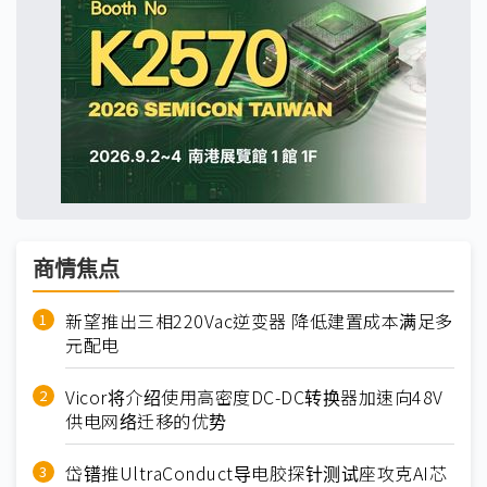
商情焦点
新望推出三相220Vac逆变器 降低建置成本满足多
元配电
Vicor将介绍使用高密度DC-DC转换器加速向48V
供电网络迁移的优势
岱镨推UltraConduct导电胶探针测试座攻克AI芯