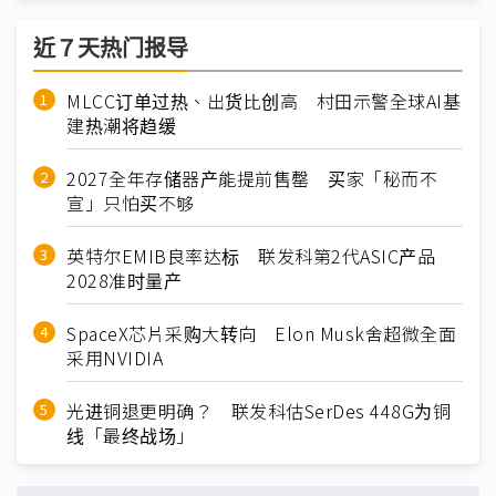
近７天热门报导
MLCC订单过热、出货比创高 村田示警全球AI基
建热潮将趋缓
2027全年存储器产能提前售罄 买家「秘而不
宣」只怕买不够
英特尔EMIB良率达标 联发科第2代ASIC产品
2028准时量产
SpaceX芯片采购大转向 Elon Musk舍超微全面
采用NVIDIA
光进铜退更明确？ 联发科估SerDes 448G为铜
线「最终战场」