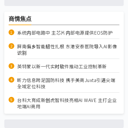
商情焦点
系统内部电路中 主芯片内部电源提供EOS防护
屏南偏乡智能韧性扎根 东港安泰医院导入AI影像
识别
英特蒙以新一代实时软件推动工业控制革新
昕力信息跨足国防科技 携手美商Juxta引进尖端
全域定位科技
台科大育成新创虎智科技亮相AI WAVE 主打企业
地端AI商用