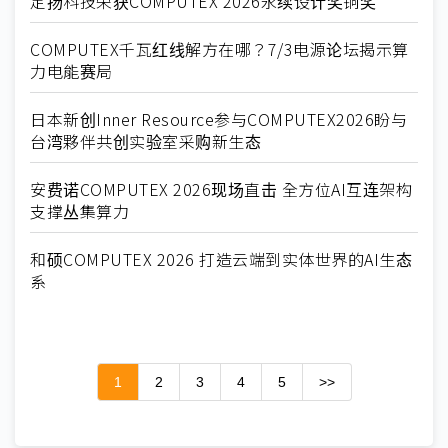
定扬科技荣获COMPUTEX 2026永续设计奖铜奖
COMPUTEX千瓦红线解方在哪？7/3电源论坛揭示算
力电能赛局
日本新创Inner Resource参与COMPUTEX2026盼与
台湾夥伴共创实验室采购新生态
安费诺COMPUTEX 2026现场直击 全方位AI互连架构
支撑丛集算力
和硕COMPUTEX 2026 打造云端到实体世界的AI生态
系
1
2
3
4
5
>>