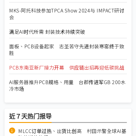
MKS-阿托科技参加TPCA Show 2024与 IMPACT研讨
会
满足AI时代所需 封装技术持续突破
面板、PCB设备起家 志圣苦守先进封装寒窑终于致
胜
PCB东南亚新厂接力开幕 供应链出招再迎低碳挑战
AI服务器推升PCB规格、用量 台郡传进军GB 200水
冷市场
近７天热门报导
MLCC订单过热、出货比创高 村田示警全球AI基