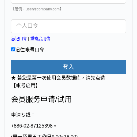
【范例：user@company.com】
忘记口令
|
重寄启用信
记住帐号口令
登入
★ 若您是第一次使用会员数据库，请先点选
【帐号启用】
会员服务申请/试用
申请专线：
+886-02-87125398。
(周一至周五工作日9:00~18:00)