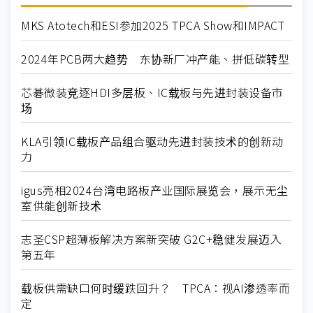
MKS Atotech和ESI参加2025 TPCA Show和IMPACT
2024年PCB两大趋势 东协新厂冲产能、拼低碳转型
芯碁微装竞逐HDI多层板、IC载板与先进封装设备市
场
KLA引领IC载板产品组合驱动先进封装技术的创新动
力
igus亮相2024台湾电路板产业国际展览会，展示无尘
室供能创新技术
志圣CSP超薄板解决方案新突破 G2C+稳健发展迈入
第五年
载板供需缺口何时缓跌回升？ TPCA：视AI渗透率而
定