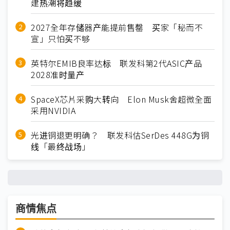
建热潮将趋缓
2027全年存储器产能提前售罄 买家「秘而不
宣」只怕买不够
英特尔EMIB良率达标 联发科第2代ASIC产品
2028准时量产
SpaceX芯片采购大转向 Elon Musk舍超微全面
采用NVIDIA
光进铜退更明确？ 联发科估SerDes 448G为铜
线「最终战场」
商情焦点