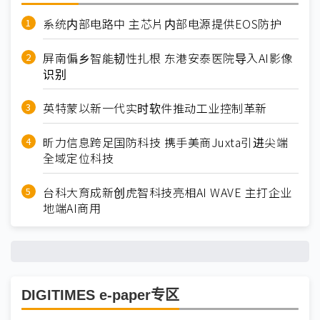
系统内部电路中 主芯片内部电源提供EOS防护
屏南偏乡智能韧性扎根 东港安泰医院导入AI影像
识别
英特蒙以新一代实时软件推动工业控制革新
昕力信息跨足国防科技 携手美商Juxta引进尖端
全域定位科技
台科大育成新创虎智科技亮相AI WAVE 主打企业
地端AI商用
DIGITIMES e-paper专区