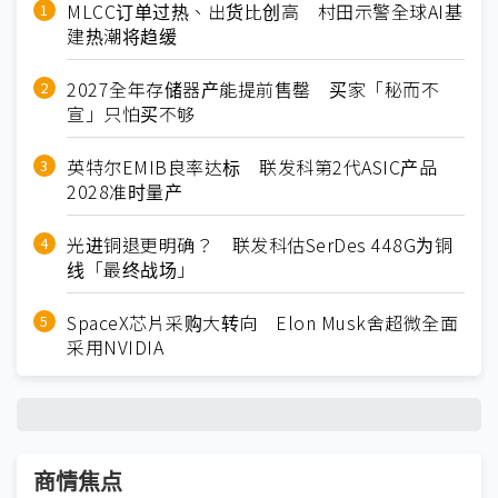
MLCC订单过热、出货比创高 村田示警全球AI基
建热潮将趋缓
2027全年存储器产能提前售罄 买家「秘而不
宣」只怕买不够
英特尔EMIB良率达标 联发科第2代ASIC产品
2028准时量产
光进铜退更明确？ 联发科估SerDes 448G为铜
线「最终战场」
SpaceX芯片采购大转向 Elon Musk舍超微全面
采用NVIDIA
商情焦点