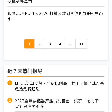
支撑丛集算力
和硕COMPUTEX 2026 打造云端到实体世界的AI生态
系
1
2
3
4
5
>>
近７天热门报导
MLCC订单过热、出货比创高 村田示警全球AI基
建热潮将趋缓
2027全年存储器产能提前售罄 买家「秘而不
宣」只怕买不够