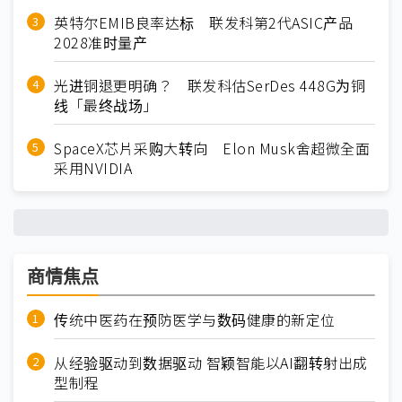
英特尔EMIB良率达标 联发科第2代ASIC产品
2028准时量产
光进铜退更明确？ 联发科估SerDes 448G为铜
线「最终战场」
SpaceX芯片采购大转向 Elon Musk舍超微全面
采用NVIDIA
商情焦点
传统中医药在预防医学与数码健康的新定位
从经验驱动到数据驱动 智颖智能以AI翻转射出成
型制程