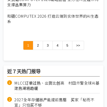
支撑丛集算力
和硕COMPUTEX 2026 打造云端到实体世界的AI生态
系
1
2
3
4
5
>>
近７天热门报导
MLCC订单过热、出货比创高 村田示警全球AI基
建热潮将趋缓
2027全年存储器产能提前售罄 买家「秘而不
宣」只怕买不够