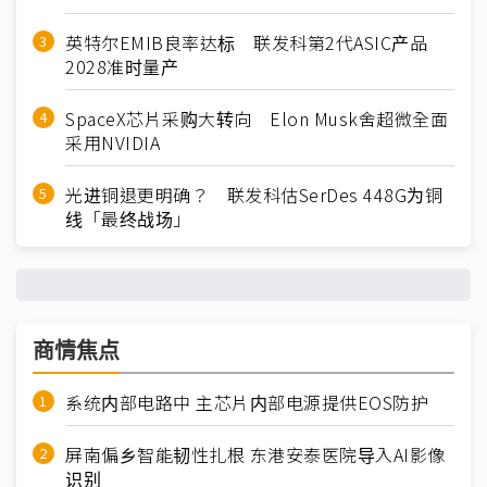
英特尔EMIB良率达标 联发科第2代ASIC产品
2028准时量产
SpaceX芯片采购大转向 Elon Musk舍超微全面
采用NVIDIA
光进铜退更明确？ 联发科估SerDes 448G为铜
线「最终战场」
商情焦点
系统内部电路中 主芯片内部电源提供EOS防护
屏南偏乡智能韧性扎根 东港安泰医院导入AI影像
识别