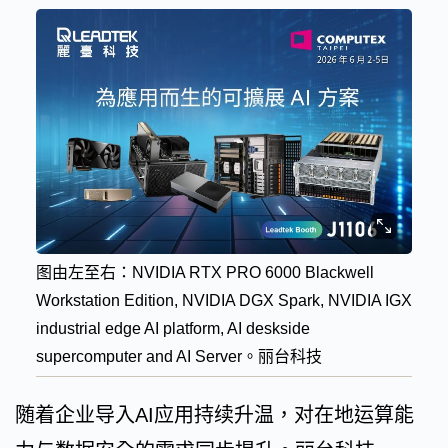
图由左至右：NVIDIA RTX PRO 6000 Blackwell
Workstation Edition, NVIDIA DGX Spark, NVIDIA IGX
industrial edge AI platform, AI deskside
supercomputer and AI Server。丽台科技
随着企业导入AI应用持续升温，对在地运算能