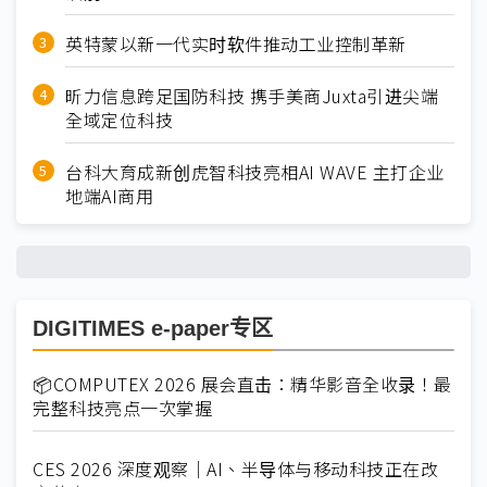
英特蒙以新一代实时软件推动工业控制革新
昕力信息跨足国防科技 携手美商Juxta引进尖端
全域定位科技
台科大育成新创虎智科技亮相AI WAVE 主打企业
地端AI商用
DIGITIMES e-paper专区
📦COMPUTEX 2026 展会直击：精华影音全收录！最
完整科技亮点一次掌握
CES 2026 深度观察｜AI、半导体与移动科技正在改