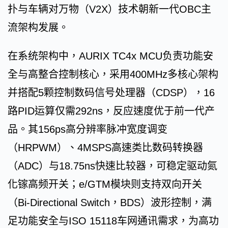
扑与车辆对万物（V2X）技术朝新一代OBC主
流架构发展。
在系统架构中，AURIX TC4x MCU负责功能安
全与高整合控制核心，采用400MHz多核心架构
并搭配5颗控制数码信号处理器（CDSP），16
路PID运算仅需292ns，反应速度优于前一代产
品。其156ps高分辨率脉冲宽度调变
（HRPWM）、4MSPS高速类比数码转换器
（ADC）与18.75ns快速比较器，可稳定驱动氮
化镓高频开关；e/GTM模块则支持双向开关
（Bi-Directional Switch，BDS）波形控制，满
足功能安全与ISO 15118车网通讯需求，为高功