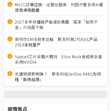
MLCC订单过热、出货比创高 村田示警全球AI基
建热潮将趋缓
2027全年存储器产能提前售罄 买家「秘而不
宣」只怕买不够
英特尔EMIB良率达标 联发科第2代ASIC产品
2028准时量产
SpaceX芯片采购大转向 Elon Musk舍超微全面
采用NVIDIA
光进铜退更明确？ 联发科估SerDes 448G为铜
线「最终战场」
商情焦点