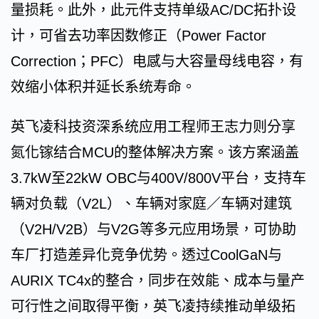
量损耗。此外，此元件支持单级AC/DC拓扑设
计，可省去功率因数修正（Power Factor
Correction；PFC）电感与大容量母线电容，有
效缩小体积并延长系统寿命。
英飞凌科技资深系统应用工程师王志力则分享
氮化镓结合MCU的整体解决方案。该方案涵盖
3.7kW至22kW OBC与400V/800V平台，支持车
辆对负载（V2L）、车辆对家庭／车辆对建筑
（V2H/V2B）与V2G等多元应用场景，可协助
车厂打造差异化竞争优势。透过CoolGaN与
AURIX TC4x的整合，同步在效能、成本与量产
可行性之间取得平衡，英飞凌持续推动单级拓