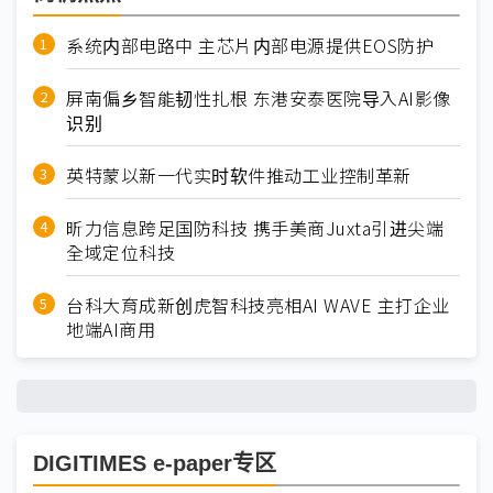
系统内部电路中 主芯片内部电源提供EOS防护
屏南偏乡智能韧性扎根 东港安泰医院导入AI影像
识别
英特蒙以新一代实时软件推动工业控制革新
昕力信息跨足国防科技 携手美商Juxta引进尖端
全域定位科技
台科大育成新创虎智科技亮相AI WAVE 主打企业
地端AI商用
DIGITIMES e-paper专区