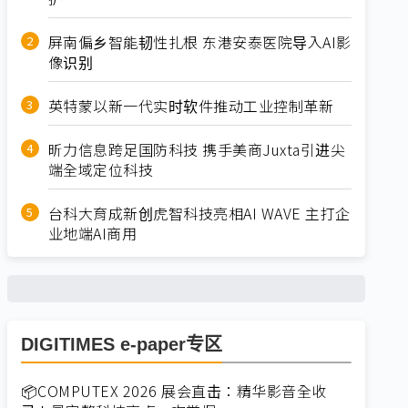
屏南偏乡智能韧性扎根 东港安泰医院导入AI影
像识别
英特蒙以新一代实时软件推动工业控制革新
昕力信息跨足国防科技 携手美商Juxta引进尖
端全域定位科技
台科大育成新创虎智科技亮相AI WAVE 主打企
业地端AI商用
DIGITIMES e-paper专区
📦COMPUTEX 2026 展会直击：精华影音全收