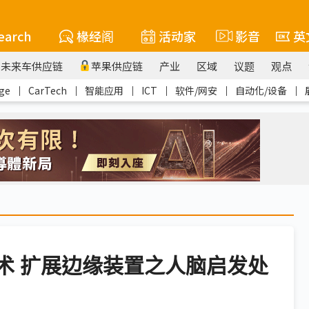
earch
椽经阁
活动家
影音
英
未来车供应链
苹果供应链
产业
区域
议题
观点
ge
｜
CarTech
｜
智能应用
｜
ICT
｜
软件/网安
｜
自动化/设备
｜
拟技术 扩展边缘装置之人脑启发处