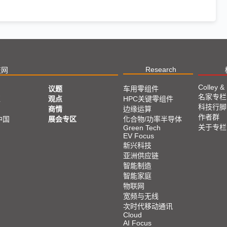
Research
技网
Colley &
议题
车用零组件
名家专栏
亚
观点
HPC关键零组件
科技行脚
商情
边缘运算
作者群
中国
展会专区
化合物/功率半导体
关于专栏
Green Tech
EV Focus
新兴科技
亚洲供应链
智能制造
智能家庭
物联网
宽频与无线
次时代移动通讯
Cloud
AI Focus