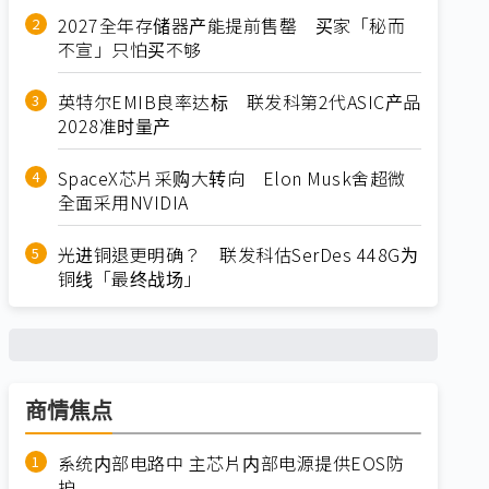
2027全年存储器产能提前售罄 买家「秘而
不宣」只怕买不够
英特尔EMIB良率达标 联发科第2代ASIC产品
2028准时量产
SpaceX芯片采购大转向 Elon Musk舍超微
全面采用NVIDIA
光进铜退更明确？ 联发科估SerDes 448G为
铜线「最终战场」
商情焦点
系统内部电路中 主芯片内部电源提供EOS防
护