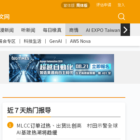
评估申请
登入
繁体版
简体版
文网
漫新闻
听新闻
每日椽真
商情
AI EXPO Taiwan
COM
展会专区
｜
科技生活
｜
GenAI
｜
AWS Nova
近７天热门报导
MLCC订单过热、出货比创高 村田示警全球
AI基建热潮将趋缓