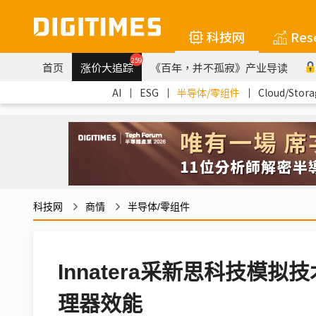
科技网
Res
259
首页
涨价大追踪
《百年，并不孤寂》产业导读
AI
｜
ESG
｜
半导体/零组件
｜
Cloud/Stora
科技网
商情
半导体/零组件
Innatera采新思科技模
理器效能