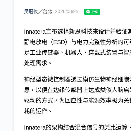
吴冠仪
／
台北
2026/03/25
Innatera宣布选择新思科技来设计并
静电放电（ESD）与电力完整性分析的可靠
足工业传感器、机器人、穿戴式装置与智
处理需求。
神经型态微控制器透过模仿生物神经细胞
息，以便在边缘传感器上达成类似人脑启发（br
驱动的方式，为回应性与能源效率极为关
耗的运作。
Innatera的架构结合混合信号的类比