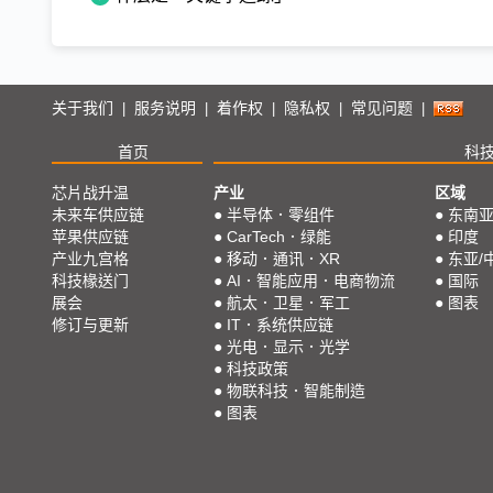
关于我们
服务说明
着作权
隐私权
常见问题
|
|
|
|
|
首页
科
芯片战升温
产业
区域
未来车供应链
●
半导体．零组件
●
东南
苹果供应链
●
CarTech．绿能
●
印度
产业九宫格
●
移动．通讯．XR
●
东亚/
科技椽送门
●
AI．智能应用．电商物流
●
国际
展会
●
航太．卫星．军工
●
图表
修订与更新
●
IT．系统供应链
●
光电．显示．光学
●
科技政策
●
物联科技．智能制造
●
图表