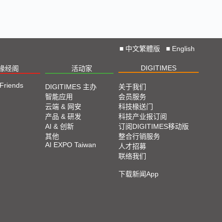
Straight from COMPUTEX 2024
2024 COMPUTEX TAIPEI 展会直击
■
中文繁體版
■
English
2023 TPCA Show Taipei 展会精选
DIGITIMES
椽经阁
活动家
2023 SEMICON TAIWAN展会精选
 Friends
DIGITIMES 主办
关于我们
智能应用
会员服务
云端 & 网安
科技椽送门
2023台北国际自动化工业大展展会精选
产品 & 研发
科技产业报订阅
AI & 创新
订阅DIGITIMES移动版
其他
整合行销服务
2023台北国际电脑展COMPUTEX TAIPEI 展会精
AI EXPO Taiwan
人才招募
选
联络我们
下载新闻App