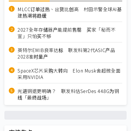
MLCC订单过热、出货比创高 村田示警全球AI基
建热潮将趋缓
2027全年存储器产能提前售罄 买家「秘而不
宣」只怕买不够
英特尔EMIB良率达标 联发科第2代ASIC产品
2028准时量产
SpaceX芯片采购大转向 Elon Musk舍超微全面
采用NVIDIA
光进铜退更明确？ 联发科估SerDes 448G为铜
线「最终战场」