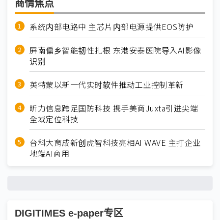
商情焦点
系统内部电路中 主芯片内部电源提供EOS防护
屏南偏乡智能韧性扎根 东港安泰医院导入AI影像
识别
英特蒙以新一代实时软件推动工业控制革新
昕力信息跨足国防科技 携手美商Juxta引进尖端
全域定位科技
台科大育成新创虎智科技亮相AI WAVE 主打企业
地端AI商用
DIGITIMES e-paper专区