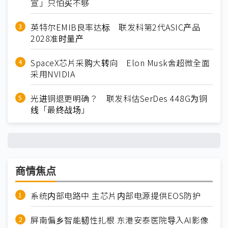
宣」只怕买不够
英特尔EMIB良率达标 联发科第2代ASIC产品
2028准时量产
SpaceX芯片采购大转向 Elon Musk舍超微全面
采用NVIDIA
光进铜退更明确？ 联发科估SerDes 448G为铜
线「最终战场」
商情焦点
系统内部电路中 主芯片内部电源提供EOS防护
屏南偏乡智能韧性扎根 东港安泰医院导入AI影像