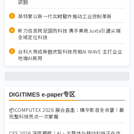
识别
英特蒙以新一代实时软件推动工业控制革新
昕力信息跨足国防科技 携手美商Juxta引进尖端
全域定位科技
台科大育成新创虎智科技亮相AI WAVE 主打企业
地端AI商用
DIGITIMES e-paper专区
📦COMPUTEX 2026 展会直击：精华影音全收录！最
完整科技亮点一次掌握
CES 2026 深度观察｜AI、半导体与移动科技正在改