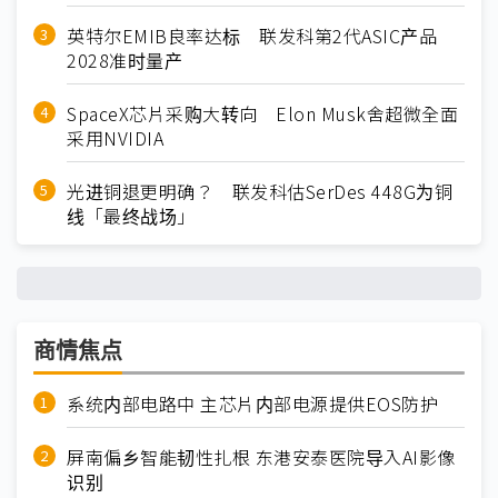
英特尔EMIB良率达标 联发科第2代ASIC产品
2028准时量产
SpaceX芯片采购大转向 Elon Musk舍超微全面
采用NVIDIA
光进铜退更明确？ 联发科估SerDes 448G为铜
线「最终战场」
商情焦点
系统内部电路中 主芯片内部电源提供EOS防护
屏南偏乡智能韧性扎根 东港安泰医院导入AI影像
识别