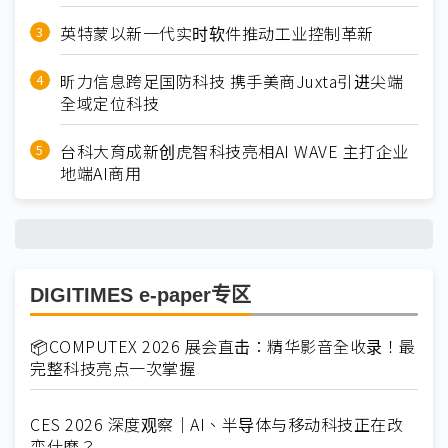
英特蒙以新一代实时软件推动工业控制革新
昕力信息跨足国防科技 携手美商Juxta引进尖端
全域定位科技
台科大育成新创虎智科技亮相AI WAVE 主打企业
地端AI商用
DIGITIMES e-paper专区
📦COMPUTEX 2026 展会直击：精华影音全收录！最
完整科技亮点一次掌握
CES 2026 深度观察｜AI、半导体与移动科技正在改
变什麽？