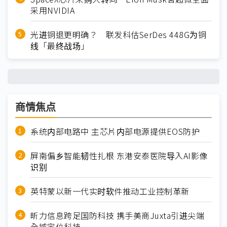
采用NVIDIA
光进铜退更明确？ 联发科估SerDes 448G为铜
线「最终战场」
商情焦点
系统内部电路中 主芯片内部电源提供EOS防护
屏南偏乡智能韧性扎根 东港安泰医院导入AI影像
识别
英特蒙以新一代实时软件推动工业控制革新
昕力信息跨足国防科技 携手美商Juxta引进尖端
全域定位科技