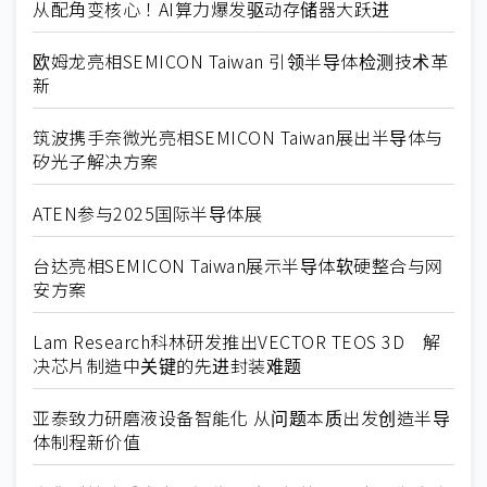
从配角变核心！AI算力爆发驱动存储器大跃进
欧姆龙亮相SEMICON Taiwan 引领半导体检测技术革
新
筑波携手奈微光亮相SEMICON Taiwan展出半导体与
矽光子解决方案
ATEN参与2025国际半导体展
台达亮相SEMICON Taiwan展示半导体软硬整合与网
安方案
Lam Research科林研发推出VECTOR TEOS 3D 解
决芯片制造中关键的先进封装难题
亚泰致力研磨液设备智能化 从问题本质出发创造半导
体制程新价值