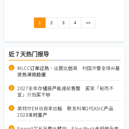
1
2
3
4
>>
近７天热门报导
MLCC订单过热、出货比创高 村田示警全球AI基
建热潮将趋缓
2027全年存储器产能提前售罄 买家「秘而不
宣」只怕买不够
英特尔EMIB良率达标 联发科第2代ASIC产品
2028准时量产
SpaceX芯片采购大转向 Elon Musk舍超微全面