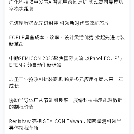
广化科技隆重发表AI智能甲酸回焊炉 实现高可靠度功
率模块组装
先进制程搭配先进封装 引领新时代高效能芯片
FOPLP具备成本、效率、设计灵活优势 掀起先进封装
新革命
中勤SEMICON 2025聚焦国际交流 以Panel FOUP与
EFEM引领自动化新标准
志圣工业抢攻AI封装商机 跨足多元应用布局未来十年
成长
协助半导体厂从节能到良率 展绿科技揭示能源数据
的制程价值
Renishaw 亮相 SEMICON Taiwan：精密量测引领半
导体制程革新