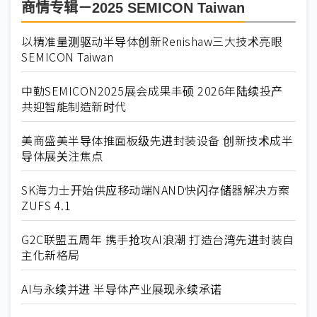
商情专辑－2025 SEMICON Taiwan
以精准量测驱动半导体创新Renishaw三大技术亮眼
SEMICON Taiwan
中勤SEMICON2025展会成果丰硕 2026年陆续投产
共迎智能制造新时代
美商盛美半导体推面板级先进封装设备 创新技术成半
导体展关注焦点
SK海力士开始供应移动端NAND快闪存储器解决方案
ZUFS 4.1
G2C联盟五周年 携手抢攻AI浪潮 打造台湾先进封装自
主化新格局
AI与永续并进 半导体产业展现永续承诺