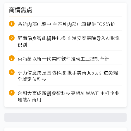
商情焦点
系统内部电路中 主芯片内部电源提供EOS防护
屏南偏乡智能韧性扎根 东港安泰医院导入AI影像
识别
英特蒙以新一代实时软件推动工业控制革新
昕力信息跨足国防科技 携手美商Juxta引进尖端
全域定位科技
台科大育成新创虎智科技亮相AI WAVE 主打企业
地端AI商用