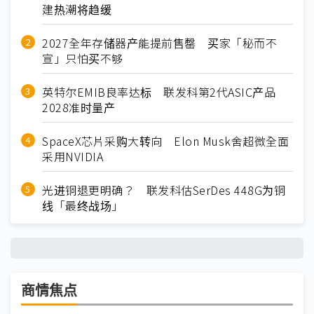
建热潮将趋缓
2027全年存储器产能提前售罄 买家「秘而不
宣」只怕买不够
英特尔EMIB良率达标 联发科第2代ASIC产品
2028准时量产
SpaceX芯片采购大转向 Elon Musk舍超微全面
采用NVIDIA
光进铜退更明确？ 联发科估SerDes 448G为铜
线「最终战场」
商情焦点