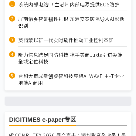
系统内部电路中 主芯片内部电源提供EOS防护
屏南偏乡智能韧性扎根 东港安泰医院导入AI影像
识别
英特蒙以新一代实时软件推动工业控制革新
昕力信息跨足国防科技 携手美商Juxta引进尖端
全域定位科技
台科大育成新创虎智科技亮相AI WAVE 主打企业
地端AI商用
DIGITIMES e-paper专区
📦COMPUTEX 2026 展会直击：精华影音全收录！最