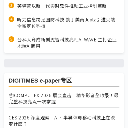
英特蒙以新一代实时软件推动工业控制革新
昕力信息跨足国防科技 携手美商Juxta引进尖端
全域定位科技
台科大育成新创虎智科技亮相AI WAVE 主打企业
地端AI商用
DIGITIMES e-paper专区
📦COMPUTEX 2026 展会直击：精华影音全收录！最
完整科技亮点一次掌握
CES 2026 深度观察｜AI、半导体与移动科技正在改
变什麽？