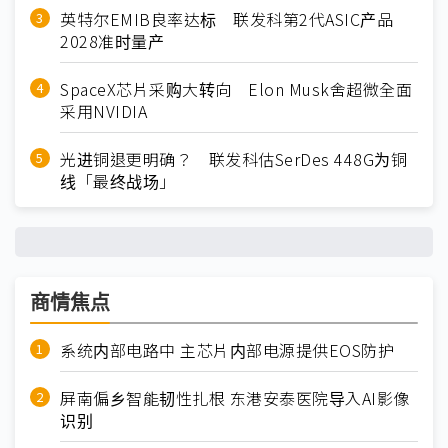
英特尔EMIB良率达标 联发科第2代ASIC产品
2028准时量产
SpaceX芯片采购大转向 Elon Musk舍超微全面
采用NVIDIA
光进铜退更明确？ 联发科估SerDes 448G为铜
线「最终战场」
商情焦点
系统内部电路中 主芯片内部电源提供EOS防护
屏南偏乡智能韧性扎根 东港安泰医院导入AI影像
识别