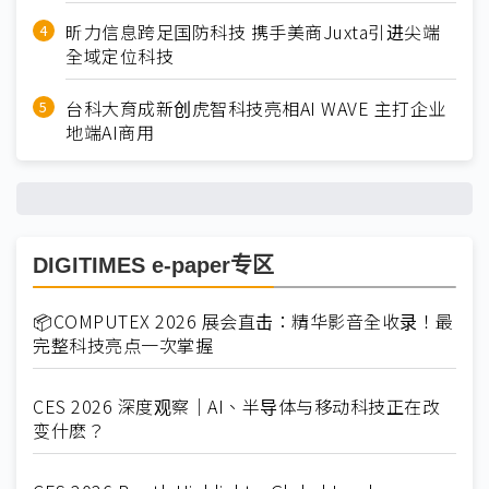
昕力信息跨足国防科技 携手美商Juxta引进尖端
全域定位科技
台科大育成新创虎智科技亮相AI WAVE 主打企业
地端AI商用
DIGITIMES e-paper专区
📦COMPUTEX 2026 展会直击：精华影音全收录！最
完整科技亮点一次掌握
CES 2026 深度观察｜AI、半导体与移动科技正在改
变什麽？