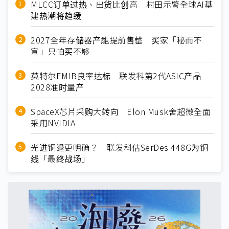
MLCC订单过热、出货比创高 村田示警全球AI基
建热潮将趋缓
2027全年存储器产能提前售罄 买家「秘而不
宣」只怕买不够
英特尔EMIB良率达标 联发科第2代ASIC产品
2028准时量产
SpaceX芯片采购大转向 Elon Musk舍超微全面
采用NVIDIA
光进铜退更明确？ 联发科估SerDes 448G为铜
线「最终战场」