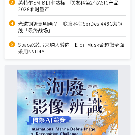
英特尔EMIB良率达标 联发科第2代ASIC产品
2028准时量产
光进铜退更明确？ 联发科估SerDes 448G为铜
线「最终战场」
SpaceX芯片采购大转向 Elon Musk舍超微全面
采用NVIDIA