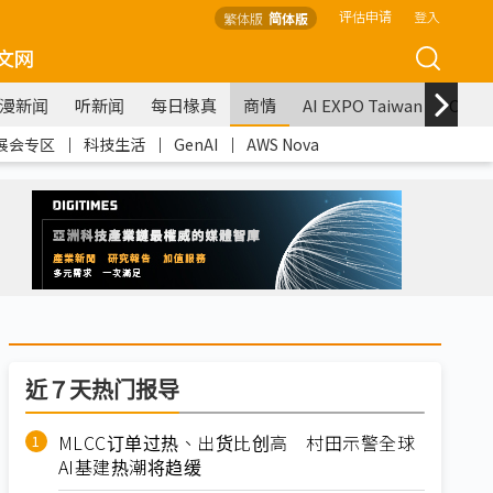
评估申请
登入
繁体版
简体版
文网
漫新闻
听新闻
每日椽真
商情
AI EXPO Taiwan
COM
展会专区
｜
科技生活
｜
GenAI
｜
AWS Nova
近７天热门报导
MLCC订单过热、出货比创高 村田示警全球
AI基建热潮将趋缓