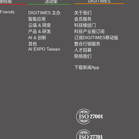
2023 SEMICON TAIWAN展会精选
DIGITIMES
椽经阁
活动家
 Friends
DIGITIMES 主办
关于我们
2023台北国际自动化工业大展展会精选
智能应用
会员服务
云端 & 网安
科技椽送门
产品 & 研发
科技产业报订阅
2023台北国际电脑展COMPUTEX TAIPEI 展会精
AI & 创新
订阅DIGITIMES移动版
选
其他
整合行销服务
AI EXPO Taiwan
人才招募
联络我们
下载新闻App