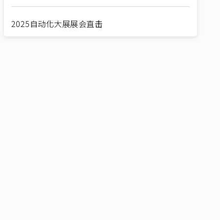
2025自动化大展展会直击
Straight from SEMICON 2025
2025 SEMICON展会直击
🔥2025 COMPUTEX 展场直击！🔥AI应用全面进
化！
🔥2025 COMPUTEX 展场直击！抢先掌握AI科技
新势力🔍
独家揭秘！AI EXPO 2025 摊位直击，精彩内容不
容错过！