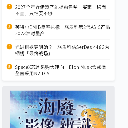
2027全年存储器产能提前售罄 买家「秘而
不宣」只怕买不够
英特尔EMIB良率达标 联发科第2代ASIC产品
2028准时量产
光进铜退更明确？ 联发科估SerDes 448G为
铜线「最终战场」
SpaceX芯片采购大转向 Elon Musk舍超微
全面采用NVIDIA