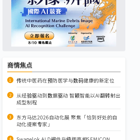
商情焦点
传统中医药在预防医学与数码健康的新定位
从经验驱动到数据驱动 智颖智能以AI翻转射出
成型制程
东方马达2026自动化展 聚焦「恰到好处的自
动化提案专家」
Swagelok ALD阀件升级版亮相SEMICON