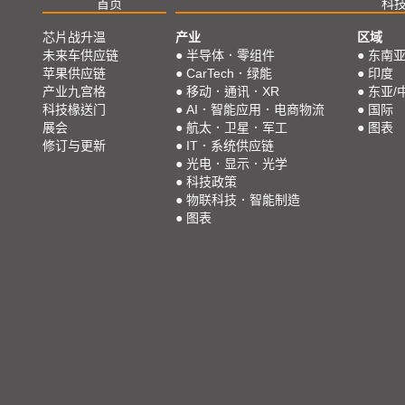
首页
科
芯片战升温
产业
区域
未来车供应链
●
半导体．零组件
●
东南
苹果供应链
●
CarTech．绿能
●
印度
产业九宫格
●
移动．通讯．XR
●
东亚/
科技椽送门
●
AI．智能应用．电商物流
●
国际
展会
●
航太．卫星．军工
●
图表
修订与更新
●
IT．系统供应链
●
光电．显示．光学
●
科技政策
●
物联科技．智能制造
●
图表