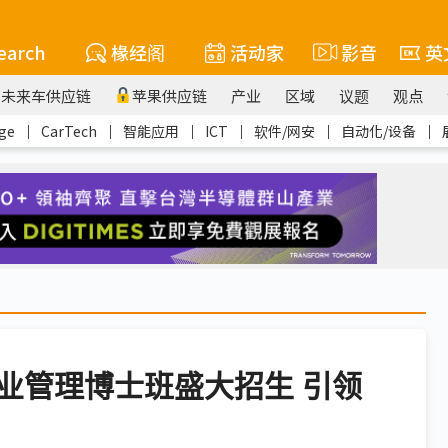
earch
椽经阁
活动家
影音
英
未来车供应链
苹果供应链
产业
区域
议题
观点
ge
｜
CarTech
｜
智能应用
｜
ICT
｜
软件/网安
｜
自动化/设备
｜
业管理博士班盛大招生 引领