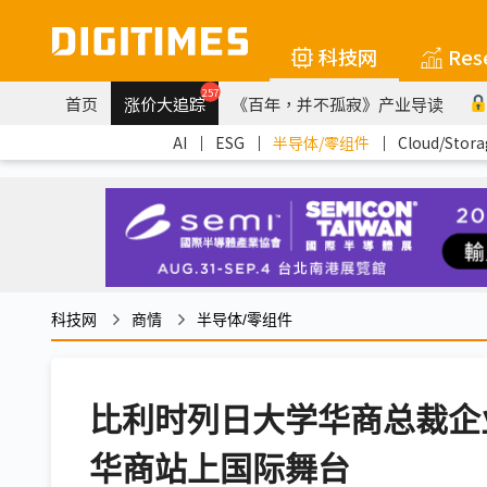
科技网
Res
257
首页
涨价大追踪
《百年，并不孤寂》产业导读
AI
｜
ESG
｜
半导体/零组件
｜
Cloud/Stora
科技网
商情
半导体/零组件
比利时列日大学华商总裁企
华商站上国际舞台