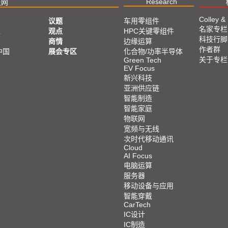
Research
技网
Colley &
议题
车用零组件
名家专栏
亚
观点
HPC关键零组件
科技行脚
商情
边缘运算
作者群
中国
展会专区
化合物/功率半导体
关于专栏
Green Tech
EV Focus
新兴科技
亚洲供应链
智能制造
智能家庭
物联网
宽频与无线
次时代移动通讯
Cloud
AI Focus
电脑运算
服务器
移动设备与应用
智能穿戴
CarTech
IC设计
IC制造