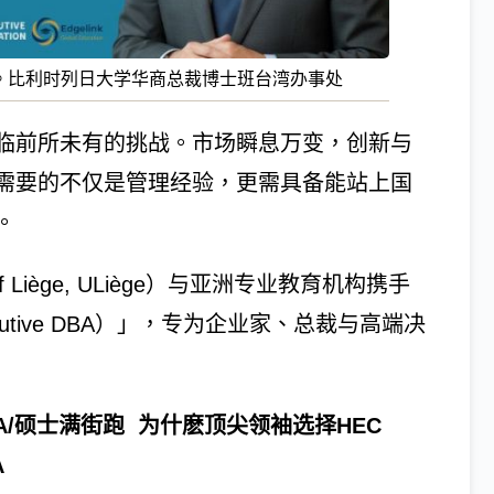
招生。比利时列日大学华商总裁博士班台湾办事处
临前所未有的挑战。市场瞬息万变，创新与
需要的不仅是管理经验，更需具备能站上国
。
f Liège, ULiège）与亚洲专业教育机构携手
tive DBA）」，专为企业家、总裁与高端决
BA/硕士满街跑 为什麽顶尖领袖选择HEC
A