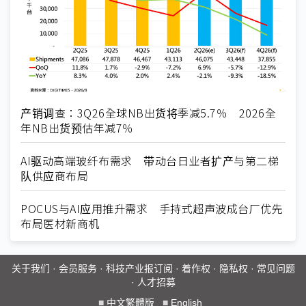
产销调查：3Q26全球NB出货将季减5.7％ 2026全
年NB出货预估年减7％
AI驱动高端玻纤布需求 带动台日业者扩产与第二梯
队供应商布局
POCUS与AI应用推升需求 手持式超声波成台厂优先
布局医材新商机
关于我们
·
会员服务
·
科技产业报订阅
·
着作权
·
隐私权
·
常见问题
·
人才招募
■
中文繁體版
■
English