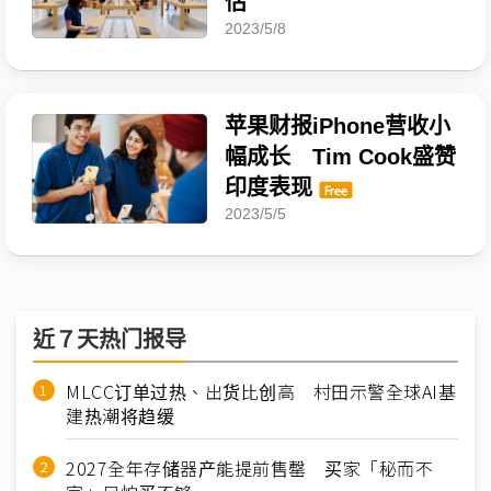
估
2023/5/8
苹果财报iPhone营收小
幅成长 Tim Cook盛赞
印度表现
2023/5/5
近７天热门报导
MLCC订单过热、出货比创高 村田示警全球AI基
建热潮将趋缓
2027全年存储器产能提前售罄 买家「秘而不