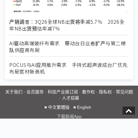
产销调查：3Q26全球NB出货将季减5.7％ 2026全
年NB出货预估年减7％
AI驱动高端玻纤布需求 带动台日业者扩产与第二梯
队供应商布局
POCUS与AI应用推升需求 手持式超声波成台厂优先
布局医材新商机
关于我们
·
会员服务
·
科技产业报订阅
·
着作权
·
隐私权
·
常见问题
·
人才招募
■
中文繁體版
■
English
下载新闻App