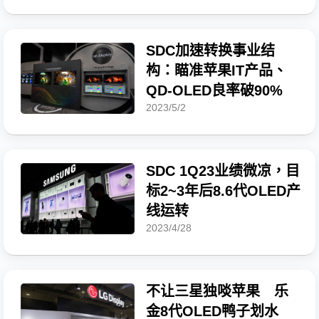
SDC加速转换事业结
构：瞄准苹果IT产品、
QD-OLED良率破90%
2023/5/2
SDC 1Q23业绩微凉，目
标2~3年后8.6代OLED产
线运转
2023/4/28
不让三星独啖苹果 乐
金8代OLED鸭子划水