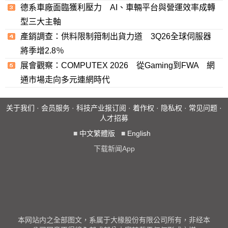
德系車廠面臨獲利壓力 AI、車輛平台與營運效率成轉
型三大主軸
產銷調查：供料限制箝制出貨力道 3Q26全球伺服器
將季增2.8％
展會觀察：COMPUTEX 2026 從Gaming到FWA 網
通市場走向多元連網時代
关于我们
·
会员服务
·
科技产业报订阅
·
着作权
·
隐私权
·
常见问题
·
人才招募
■
中文繁體版
■
English
下载新闻App
本网站内之全部图文，系属于大椽股份有限公司所有，非经本