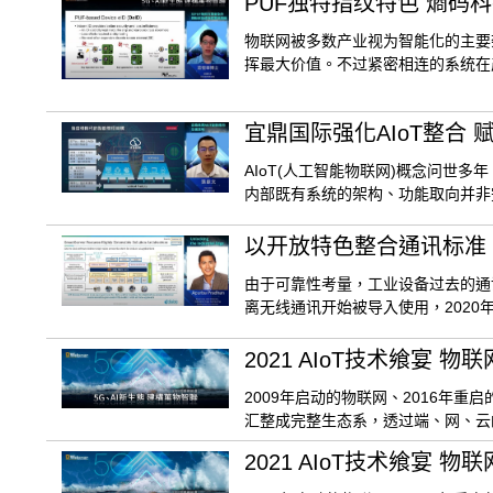
PUF独特指纹特色 熵码
物联网被多数产业视为智能化的主要
挥最大价值。不过紧密相连的系统在
宜鼎国际强化AIoT整合
AIoT(人工智能物联网)概念问世
内部既有系统的架构、功能取向并非
以开放特色整合通讯标准 Di
由于可靠性考量，工业设备过去的通
离无线通讯开始被导入使用，2020年C
2021 AIoT技术飨宴
2009年启动的物联网、2016年重
汇整成完整生态系，透过端、网、云
2021 AIoT技术飨宴