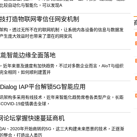
比较自动化与智能化，可以发现A
科技打造物联网零信任网安机制
架构，透过无所不在的联网机制，让系统内各设备的信息与数据发
产生庞大效益时也带来了潜在的网安风
 赋能智能边缘全面落地
多年，近年来普及速度有加快趋势，不过对多数企业而言，AIoT与组织
完全相同，如何顺利建置并
alog IAP平台解锁5G智能应用
讯架构多采用有线技术，近年来智能化趋势席卷各类型产业，长距
OVID-19疫情袭击全球，
 物联网论坛掌握快速蔓延商机
启的AI、2020年开始商转的5G，这三大构建未来愿景的技术，正逐渐
的整合，打造出人类历