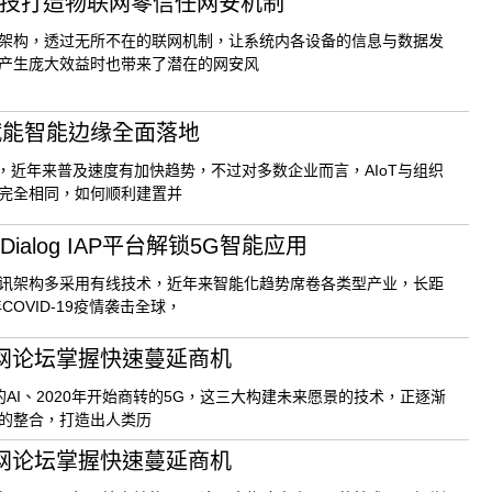
科技打造物联网零信任网安机制
架构，透过无所不在的联网机制，让系统内各设备的信息与数据发
产生庞大效益时也带来了潜在的网安风
 赋能智能边缘全面落地
多年，近年来普及速度有加快趋势，不过对多数企业而言，AIoT与组织
完全相同，如何顺利建置并
alog IAP平台解锁5G智能应用
讯架构多采用有线技术，近年来智能化趋势席卷各类型产业，长距
OVID-19疫情袭击全球，
 物联网论坛掌握快速蔓延商机
启的AI、2020年开始商转的5G，这三大构建未来愿景的技术，正逐渐
的整合，打造出人类历
 物联网论坛掌握快速蔓延商机