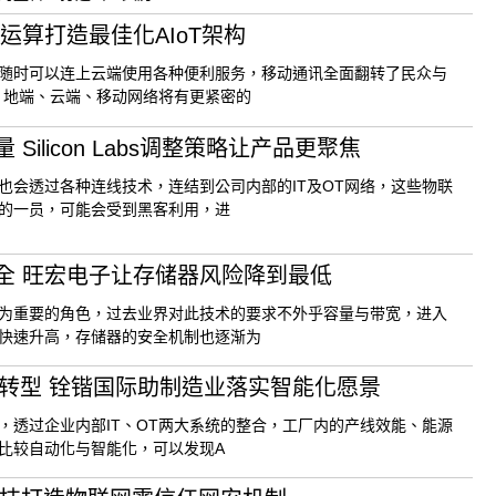
运算打造最佳化AIoT架构
随时可以连上云端使用各种便利服务，移动通讯全面翻转了民众与
，地端、云端、移动网络将有更紧密的
ilicon Labs调整策略让产品更聚焦
也会透过各种连线技术，连结到公司内部的IT及OT网络，这些物联
的一员，可能会受到黑客利用，进
全 旺宏电子让存储器风险降到最低
为重要的角色，过去业界对此技术的要求不外乎容量与带宽，进入
快速升高，存储器的安全机制也逐渐为
码转型 铨锴国际助制造业落实智能化愿景
，透过企业内部IT、OT两大系统的整合，工厂内的产线效能、能源
比较自动化与智能化，可以发现A