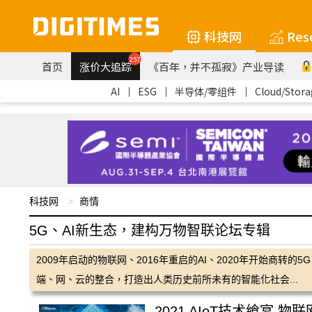
科技网
Res
257
首页
涨价大追踪
《百年，并不孤寂》产业导读
AI
｜
ESG
｜
半导体/零组件
｜
Cloud/Stora
科技网
商情
5G、AI新生态，建构万物智联论坛专辑
2009年启动的物联网、2016年重启的AI、2020年开始商
端、网、云的整合，打造出人类历史前所未有的智能化社会...
2021 AIoT技术飨宴