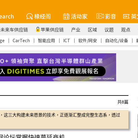
earch
椽经阁
活动家
影音
英
未来车供应链
苹果供应链
产业
区域
议题
观点
ge
｜
CarTech
｜
智能应用
｜
ICT
｜
软件/网安
｜
自动化/设备
｜
共8篇
转的5G，这三大构建未来愿景的技术，正逐渐汇整成完整生态系，透过
 物联网论坛掌握快速蔓延商机