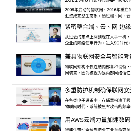
2009年启动的物联网、2016年重
汇整成完整生态系，透过端、网、云
紧密整合端、云、网 边缘
从过去的定点上网到现在人手一机，
企业的网络使用行为，进入5G时代
兼具物联网安全与智能考量 S
物联网架构不仅连结内部各种设备，
网装置，因为被视为是内部网络信任
多重防护机制确保联网安
在各类电子设备中，存储器扮演了极
物联网时代，系统被黑客攻击的频率
用AWS云端力量加速数
智能化带动全球制造业工业革命变革