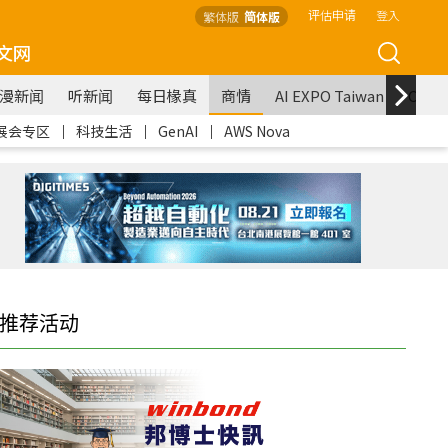
评估申请
登入
繁体版
简体版
文网
漫新闻
听新闻
每日椽真
商情
AI EXPO Taiwan
COM
展会专区
｜
科技生活
｜
GenAI
｜
AWS Nova
推荐活动