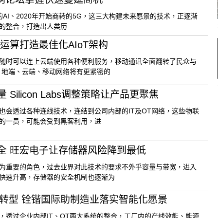
启的AI、2020年开始商转的5G，这三大构建未来愿景的技术，正逐渐
的整合，打造出人类历
运算打造最佳化AIoT架构
随时可以连上云端使用各种便利服务，移动通讯全面翻转了民众与
，地端、云端、移动网络将有更紧密的
ilicon Labs调整策略让产品更聚焦
也会透过各种连线技术，连结到公司内部的IT及OT网络，这些物联
的一员，可能会受到黑客利用，进
全 旺宏电子让存储器风险降到最低
为重要的角色，过去业界对此技术的要求不外乎容量与带宽，进入
快速升高，存储器的安全机制也逐渐为
码转型 铨锴国际助制造业落实智能化愿景
，透过企业内部IT、OT两大系统的整合，工厂内的产线效能、能源