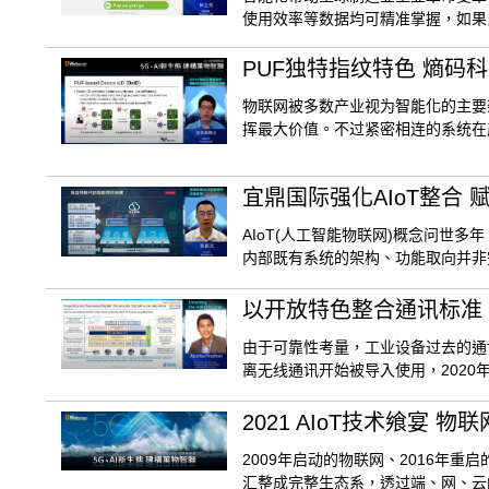
使用效率等数据均可精准掌握，如果
PUF独特指纹特色 熵码
物联网被多数产业视为智能化的主要
挥最大价值。不过紧密相连的系统在
宜鼎国际强化AIoT整合
AIoT(人工智能物联网)概念问世
内部既有系统的架构、功能取向并非
以开放特色整合通讯标准 Di
由于可靠性考量，工业设备过去的通
离无线通讯开始被导入使用，2020年C
2021 AIoT技术飨宴
2009年启动的物联网、2016年重
汇整成完整生态系，透过端、网、云