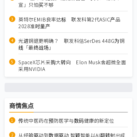
宣」只怕买不够
英特尔EMIB良率达标 联发科第2代ASIC产品
2028准时量产
光进铜退更明确？ 联发科估SerDes 448G为铜
线「最终战场」
SpaceX芯片采购大转向 Elon Musk舍超微全面
采用NVIDIA
商情焦点
传统中医药在预防医学与数码健康的新定位
从经验驱动到数据驱动 智颖智能以AI翻转射出成