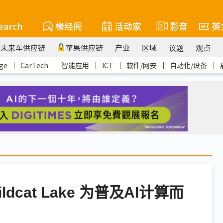
earch
椽经阁
活动家
影音
英
未来车供应链
苹果供应链
产业
区域
议题
观点
ge
｜
CarTech
｜
智能应用
｜
ICT
｜
软件/网安
｜
自动化/设备
｜
cat Lake 为普及AI计算而