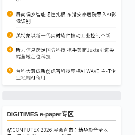
屏南偏乡智能韧性扎根 东港安泰医院导入AI影
像识别
英特蒙以新一代实时软件推动工业控制革新
昕力信息跨足国防科技 携手美商Juxta引进尖
端全域定位科技
台科大育成新创虎智科技亮相AI WAVE 主打企
业地端AI商用
DIGITIMES e-paper专区
📦COMPUTEX 2026 展会直击：精华影音全收