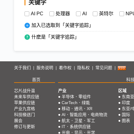
关键字
AI PC
处理器
AI
英特尔
NP
加入已选取到「关键字追踪」
什麽是「关键字追踪」
关于我们
服务说明
着作权
隐私权
常见问题
|
|
|
|
|
首页
科
芯片战升温
产业
区域
未来车供应链
●
半导体．零组件
●
东南
苹果供应链
●
CarTech．绿能
●
印度
产业九宫格
●
移动．通讯．XR
●
东亚/
科技椽送门
●
AI．智能应用．电商物流
●
国际
展会
●
航太．卫星．军工
●
图表
修订与更新
●
IT．系统供应链
●
光电．显示．光学