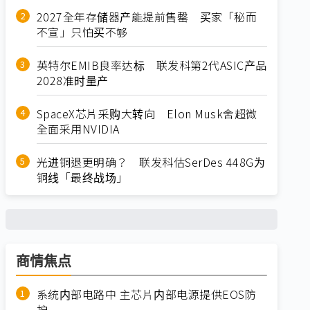
2027全年存储器产能提前售罄 买家「秘而
不宣」只怕买不够
英特尔EMIB良率达标 联发科第2代ASIC产品
2028准时量产
SpaceX芯片采购大转向 Elon Musk舍超微
全面采用NVIDIA
光进铜退更明确？ 联发科估SerDes 448G为
铜线「最终战场」
商情焦点
系统内部电路中 主芯片内部电源提供EOS防
护