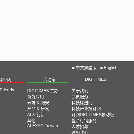
■
中文繁體版
■
English
DIGITIMES
椽经阁
活动家
 Friends
DIGITIMES 主办
关于我们
智能应用
会员服务
云端 & 网安
科技椽送门
产品 & 研发
科技产业报订阅
AI & 创新
订阅DIGITIMES移动版
其他
整合行销服务
AI EXPO Taiwan
人才招募
联络我们