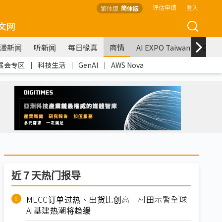
评估申请
登入
繁体版
简体版
文网
漫新闻
听新闻
每日椽真
商情
AI EXPO Taiwan
COM
展会专区
｜
科技生活
｜
GenAI
｜
AWS Nova
近７天热门报导
MLCC订单过热、出货比创高 村田示警全球
AI基建热潮将趋缓