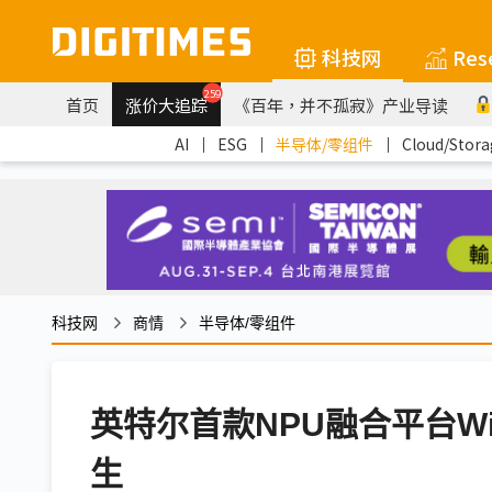
科技网
Res
259
首页
涨价大追踪
《百年，并不孤寂》产业导读
AI
｜
ESG
｜
半导体/零组件
｜
Cloud/Stora
科技网
商情
半导体/零组件
英特尔首款NPU融合平台Wild
生