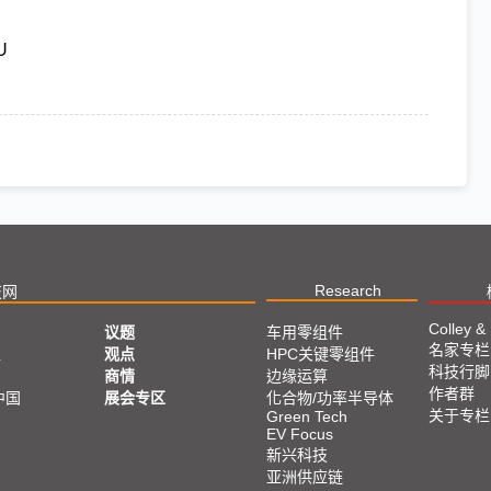
U
Research
技网
Colley &
议题
车用零组件
名家专栏
亚
观点
HPC关键零组件
科技行脚
商情
边缘运算
作者群
中国
展会专区
化合物/功率半导体
关于专栏
Green Tech
EV Focus
新兴科技
亚洲供应链