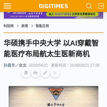
科技网
商情
智能应用
华硕携手中央大学 以AI穿戴智
能医疗布局航太生医新商机
孙昌华
／
台北
2026/04/21
更新时间：2026/04/21 17:28