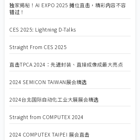
独家揭秘！AI EXPO 2025 摊位直击，精彩内容不容
错过！
CES 2025: Lightning D-Talks
Straight From CES 2025
直击TPCA 2024：先进封装、直接成像成最大亮点
2024 SEMICON TAIWAN展会精选
2024台北国际自动化工业大展展会精选
Straight from COMPUTEX 2024
2024 COMPUTEX TAIPEI 展会直击