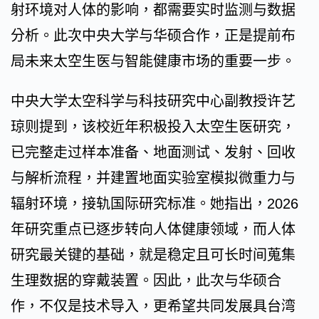
射环境对人体的影响，都需要实时监测与数据
分析。此次中央大学与华硕合作，正是提前布
局未来太空生医与智能健康市场的重要一步。
中央大学太空科学与科技研究中心副教授许艺
琼则提到，该校近年积极投入太空生医研究，
已完整走过样本准备、地面测试、发射、回收
与解析流程，并建置地面实验室模拟微重力与
辐射环境，接轨国际研究标准。她指出，2026
年研究重点已逐步转向人体健康领域，而人体
研究最关键的基础，就是稳定且可长时间蒐集
生理数据的穿戴装置。因此，此次与华硕合
作，不仅是技术导入，更希望共同发展具台湾