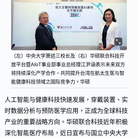
（左）中央大学萧述三校长及（右）华硕联合科技开
放平台暨AIoT事业部事业总经理江尹涵表示未来双方
将持续深化产学合作，共同提升台湾在航太生医与智
能健康科技领域之国际竞争力。华硕
人工智能与健康科技快速发展，穿戴装置、实
时数据分析与预防医学应用，正成为全球科技
产业的重要战略方向。华硕联合科技近年积极
深化智能医疗布局，近日宣布与国立中央大学