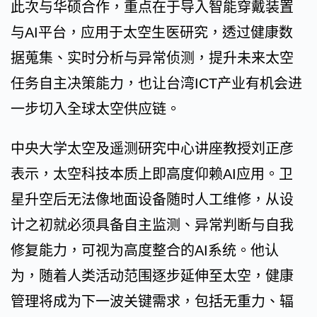
此次与华硕合作，重点在于导入智能穿戴装置
与AI平台，应用于太空生医研究，透过健康数
据蒐集、实时分析与异常侦测，提升未来太空
任务自主决策能力，也让台湾ICT产业有机会进
一步切入全球太空供应链。
中央大学太空及遥测研究中心讲座教授刘正彦
表示，太空科技本质上即高度仰赖AI应用。卫
星升空后无法像地面设备随时人工维修，从设
计之初就必须具备自主监测、异常判断与自我
修复能力，可视为高度整合的AI系统。他认
为，随着人类活动范围逐步延伸至太空，健康
管理将成为下一波关键需求，包括无重力、辐