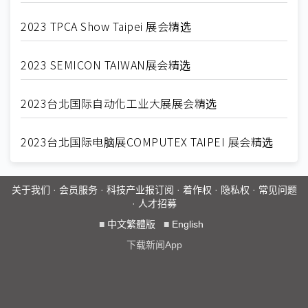
2023 TPCA Show Taipei 展会精选
2023 SEMICON TAIWAN展会精选
2023台北国际自动化工业大展展会精选
2023台北国际电脑展COMPUTEX TAIPEI 展会精选
关于我们
·
会员服务
·
科技产业报订阅
·
着作权
·
隐私权
·
常见问题
·
人才招募
■
中文繁體版
■
English
下载新闻App