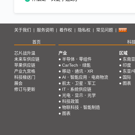
关于我们
服务说明
着作权
隐私权
常见问题
|
|
|
|
|
首页
科
芯片战升温
产业
区域
未来车供应链
●
半导体．零组件
●
东南
苹果供应链
●
CarTech．绿能
●
印度
产业九宫格
●
移动．通讯．XR
●
东亚/
科技椽送门
●
AI．智能应用．电商物流
●
国际
展会
●
航太．卫星．军工
●
图表
修订与更新
●
IT．系统供应链
●
光电．显示．光学
●
科技政策
●
物联科技．智能制造
●
图表