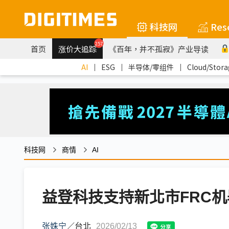
科技网
Res
257
首页
涨价大追踪
《百年，并不孤寂》产业导读
AI
｜
ESG
｜
半导体/零组件
｜
Cloud/Stora
科技网
商情
AI
益登科技支持新北市FRC
张姝宁
／
台北
2026/02/13