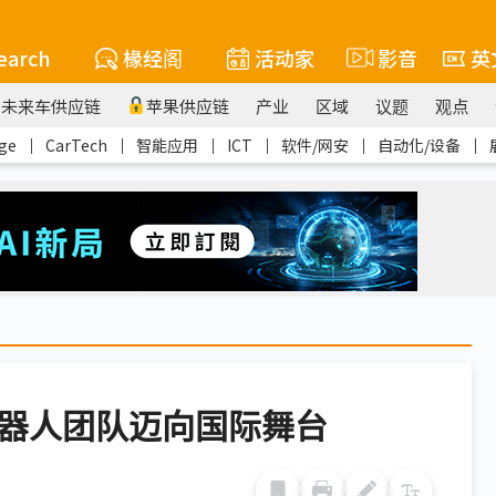
earch
椽经阁
活动家
影音
英
未来车供应链
苹果供应链
产业
区域
议题
观点
ge
｜
CarTech
｜
智能应用
｜
ICT
｜
软件/网安
｜
自动化/设备
｜
机器人团队迈向国际舞台