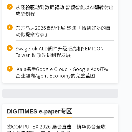
从经验驱动到数据驱动 智颖智能以AI翻转射出
成型制程
东方马达2026自动化展 聚焦「恰到好处的自
动化提案专家」
Swagelok ALD阀件升级版亮相SEMICON
Taiwan 助攻先进制程发展
iKala携手Google Cloud、Google Ads打造
企业迎向Agent Economy的完整蓝图
DIGITIMES e-paper专区
📦COMPUTEX 2026 展会直击：精华影音全收