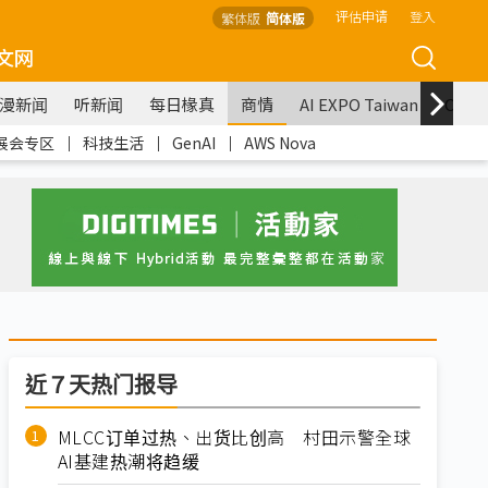
评估申请
登入
繁体版
简体版
文网
漫新闻
听新闻
每日椽真
商情
AI EXPO Taiwan
COM
展会专区
｜
科技生活
｜
GenAI
｜
AWS Nova
近７天热门报导
MLCC订单过热、出货比创高 村田示警全球
AI基建热潮将趋缓