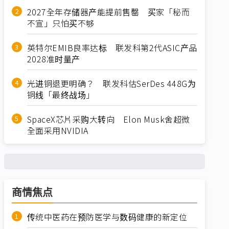
2027全年存储器产能提前售罄 买家「秘而
不宣」只怕买不够
英特尔EMIB良率达标 联发科第2代ASIC产品
2028准时量产
光进铜退更明确？ 联发科估SerDes 448G为
铜线「最终战场」
SpaceX芯片采购大转向 Elon Musk舍超微
全面采用NVIDIA
商情焦点
传统中医药在预防医学与数码健康的新定位