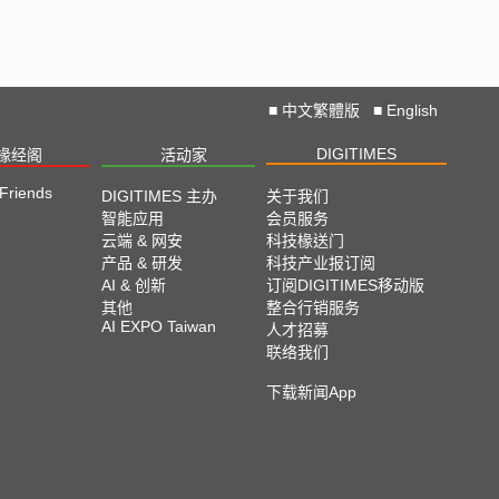
Straight from COMPUTEX 2024
2024 COMPUTEX TAIPEI 展会直击
■
中文繁體版
■
English
2023 TPCA Show Taipei 展会精选
DIGITIMES
椽经阁
活动家
2023 SEMICON TAIWAN展会精选
 Friends
DIGITIMES 主办
关于我们
智能应用
会员服务
云端 & 网安
科技椽送门
2023台北国际自动化工业大展展会精选
产品 & 研发
科技产业报订阅
AI & 创新
订阅DIGITIMES移动版
其他
整合行销服务
2023台北国际电脑展COMPUTEX TAIPEI 展会精
AI EXPO Taiwan
人才招募
选
联络我们
下载新闻App