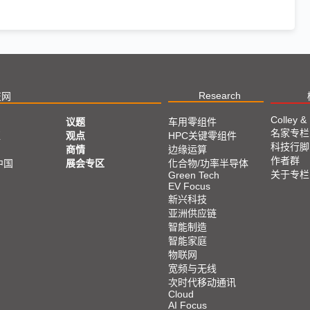
Research
技网
Colley &
议题
车用零组件
名家专栏
亚
观点
HPC关键零组件
科技行脚
商情
边缘运算
作者群
中国
展会专区
化合物/功率半导体
关于专栏
Green Tech
EV Focus
新兴科技
亚洲供应链
智能制造
智能家庭
物联网
宽频与无线
次时代移动通讯
Cloud
AI Focus