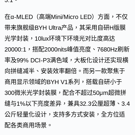
5:1。
在α-MLED（高端Mini/Micro LED）方面，不仅
带来旗舰级BYH Ultra产品，其采用自研H版膜
光学封装，10lux环境下环境光对比度高达
20000:1，搭配2000nits峰值亮度、7680Hz刷新
率及99% DCI-P3满色域，大板化设计还实现横
向拼缝减半、安装效率翻倍。而另一款聚焦于
商用显示领域的BYH V1系列，搭载自研小于
300微米光学封装膜，配合不超过50μm超微拼
缝与1%以下亮度差异，兼具32.3公厘超薄、3.4
公斤轻量化设计，支持多方式安装，全方位适
配各类商用场景。