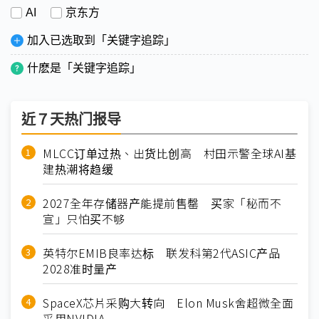
AI
京东方
加入已选取到「关键字追踪」
什麽是「关键字追踪」
近７天热门报导
MLCC订单过热、出货比创高 村田示警全球AI基
建热潮将趋缓
2027全年存储器产能提前售罄 买家「秘而不
宣」只怕买不够
英特尔EMIB良率达标 联发科第2代ASIC产品
2028准时量产
SpaceX芯片采购大转向 Elon Musk舍超微全面
采用NVIDIA