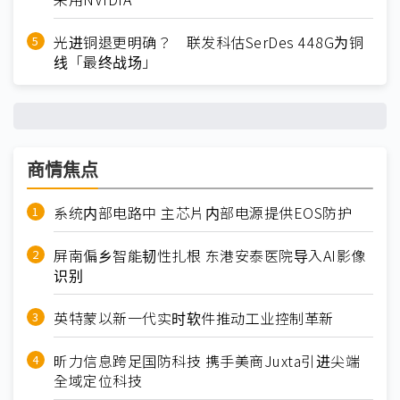
光进铜退更明确？ 联发科估SerDes 448G为铜
线「最终战场」
商情焦点
系统内部电路中 主芯片内部电源提供EOS防护
屏南偏乡智能韧性扎根 东港安泰医院导入AI影像
识别
英特蒙以新一代实时软件推动工业控制革新
昕力信息跨足国防科技 携手美商Juxta引进尖端
全域定位科技