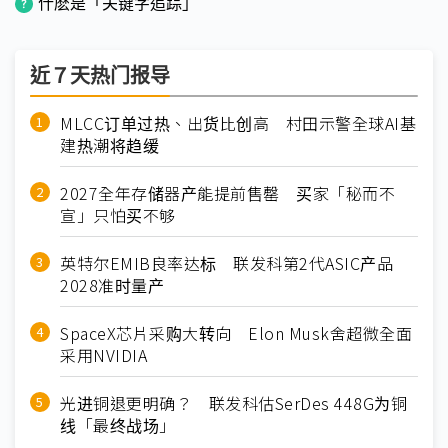
什麽是「关键字追踪」
近７天热门报导
MLCC订单过热、出货比创高 村田示警全球AI基
建热潮将趋缓
2027全年存储器产能提前售罄 买家「秘而不
宣」只怕买不够
英特尔EMIB良率达标 联发科第2代ASIC产品
2028准时量产
SpaceX芯片采购大转向 Elon Musk舍超微全面
采用NVIDIA
光进铜退更明确？ 联发科估SerDes 448G为铜
线「最终战场」