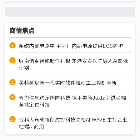
商情焦点
系统内部电路中 主芯片内部电源提供EOS防护
屏南偏乡智能韧性扎根 东港安泰医院导入AI影像
识别
英特蒙以新一代实时软件推动工业控制革新
昕力信息跨足国防科技 携手美商Juxta引进尖端
全域定位科技
台科大育成新创虎智科技亮相AI WAVE 主打企业
地端AI商用