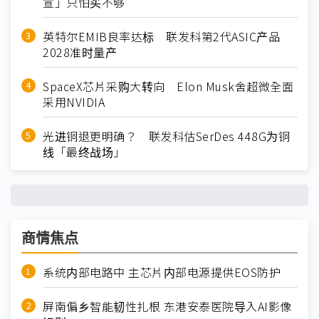
宣」只怕买不够
英特尔EMIB良率达标 联发科第2代ASIC产品
2028准时量产
SpaceX芯片采购大转向 Elon Musk舍超微全面
采用NVIDIA
光进铜退更明确？ 联发科估SerDes 448G为铜
线「最终战场」
商情焦点
系统内部电路中 主芯片内部电源提供EOS防护
屏南偏乡智能韧性扎根 东港安泰医院导入AI影像