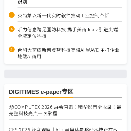
识别
英特蒙以新一代实时软件推动工业控制革新
昕力信息跨足国防科技 携手美商Juxta引进尖端
全域定位科技
台科大育成新创虎智科技亮相AI WAVE 主打企业
地端AI商用
DIGITIMES e-paper专区
📦COMPUTEX 2026 展会直击：精华影音全收录！最
完整科技亮点一次掌握
CES 2026 深度观察｜AI、半导体与移动科技正在改