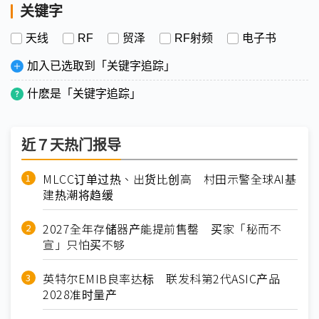
关键字
天线
RF
贸泽
RF射频
电子书
加入已选取到「关键字追踪」
什麽是「关键字追踪」
近７天热门报导
MLCC订单过热、出货比创高 村田示警全球AI基
建热潮将趋缓
2027全年存储器产能提前售罄 买家「秘而不
宣」只怕买不够
英特尔EMIB良率达标 联发科第2代ASIC产品
2028准时量产