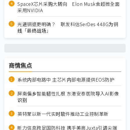
SpaceX芯片采购大转向 Elon Musk舍超微全面
采用NVIDIA
光进铜退更明确？ 联发科估SerDes 448G为铜
线「最终战场」
商情焦点
系统内部电路中 主芯片内部电源提供EOS防护
屏南偏乡智能韧性扎根 东港安泰医院导入AI影像
识别
英特蒙以新一代实时软件推动工业控制革新
昕力信息跨足国防科技 携手美商Juxta引进尖端