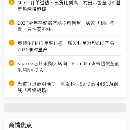
MLCC订单过热、出货比创高 村田示警全球AI基
建热潮将趋缓
2027全年存储器产能提前售罄 买家「秘而不
宣」只怕买不够
英特尔EMIB良率达标 联发科第2代ASIC产品
2028准时量产
SpaceX芯片采购大转向 Elon Musk舍超微全面
采用NVIDIA
光进铜退更明确？ 联发科估SerDes 448G为铜
线「最终战场」
商情焦点