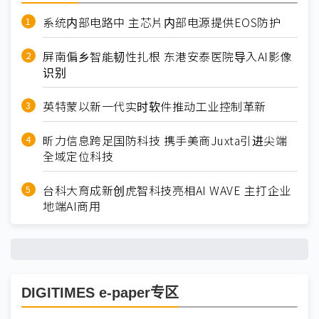
系统内部电路中 主芯片内部电源提供EOS防护
屏南偏乡智能韧性扎根 东港安泰医院导入AI影像
识别
英特蒙以新一代实时软件推动工业控制革新
昕力信息跨足国防科技 携手美商Juxta引进尖端
全域定位科技
台科大育成新创虎智科技亮相AI WAVE 主打企业
地端AI商用
DIGITIMES e-paper专区