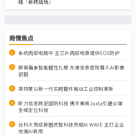
线「最终战场」
商情焦点
系统内部电路中 主芯片内部电源提供EOS防护
屏南偏乡智能韧性扎根 东港安泰医院导入AI影像
识别
英特蒙以新一代实时软件推动工业控制革新
昕力信息跨足国防科技 携手美商Juxta引进尖端
全域定位科技
台科大育成新创虎智科技亮相AI WAVE 主打企业
地端AI商用