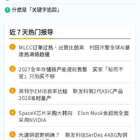
什麽是「关键字追踪」
近７天热门报导
MLCC订单过热、出货比创高 村田示警全球AI基
建热潮将趋缓
2027全年存储器产能提前售罄 买家「秘而不
宣」只怕买不够
英特尔EMIB良率达标 联发科第2代ASIC产品
2028准时量产
SpaceX芯片采购大转向 Elon Musk舍超微全面
采用NVIDIA
光进铜退更明确？ 联发科估SerDes 448G为铜