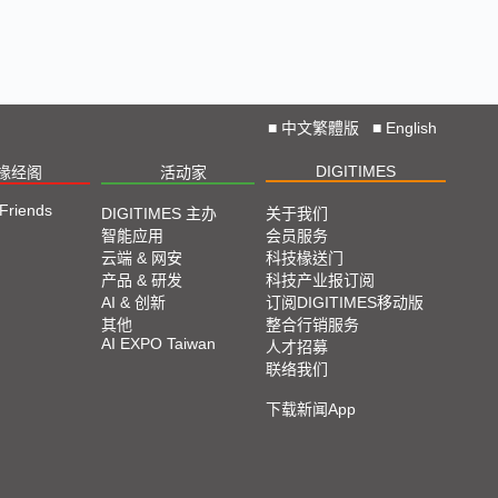
🔥2025 COMPUTEX 展场直击！抢先掌握AI科技
新势力🔍
独家揭秘！AI EXPO 2025 摊位直击，精彩内容不
容错过！
■
中文繁體版
■
English
DIGITIMES
椽经阁
活动家
CES 2025: Lightning D-Talks
 Friends
DIGITIMES 主办
关于我们
智能应用
会员服务
Straight From CES 2025
云端 & 网安
科技椽送门
产品 & 研发
科技产业报订阅
AI & 创新
订阅DIGITIMES移动版
直击TPCA 2024：先进封装、直接成像成最大亮点
其他
整合行销服务
AI EXPO Taiwan
人才招募
联络我们
2024 SEMICON TAIWAN展会精选
下载新闻App
2024台北国际自动化工业大展展会精选