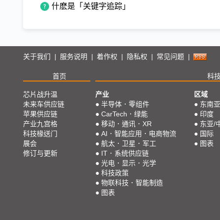
什麽是「关键字追踪」
关于我们
服务说明
着作权
隐私权
常见问题
|
|
|
|
|
首页
科
芯片战升温
产业
区域
未来车供应链
●
半导体．零组件
●
东南
苹果供应链
●
CarTech．绿能
●
印度
产业九宫格
●
移动．通讯．XR
●
东亚/
科技椽送门
●
AI．智能应用．电商物流
●
国际
展会
●
航太．卫星．军工
●
图表
修订与更新
●
IT．系统供应链
●
光电．显示．光学
●
科技政策
●
物联科技．智能制造
●
图表