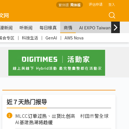
评估申请
登入
繁体版
简体版
文网
漫新闻
听新闻
每日椽真
商情
AI EXPO Taiwan
COM
展会专区
｜
科技生活
｜
GenAI
｜
AWS Nova
近７天热门报导
MLCC订单过热、出货比创高 村田示警全球
AI基建热潮将趋缓