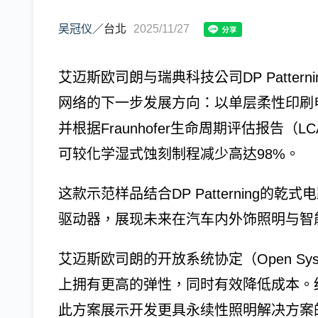
吴冠仪
／
台北
2025/11/27
艾迈斯欧司朗与瑞典科技公司DP Patte
网络的下一步发展方向：以单层柔性印刷电
并根据Fraunhofer生命周期评估报告
可较化学湿式蚀刻制程减少高达98%。
这款示范样品结合DP Patterning的乾
驱动器，展现未来在汽车内外饰照明与智
艾迈斯欧司朗的开放系统协定（Open Syst
上拥有更高的弹性，同时有效降低成本。结合D
此方案展示开发更具永续性照明解决方案