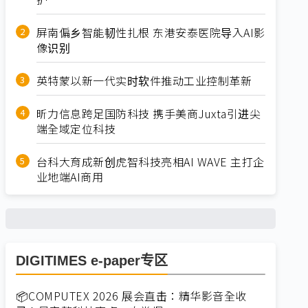
屏南偏乡智能韧性扎根 东港安泰医院导入AI影
像识别
英特蒙以新一代实时软件推动工业控制革新
昕力信息跨足国防科技 携手美商Juxta引进尖
端全域定位科技
台科大育成新创虎智科技亮相AI WAVE 主打企
业地端AI商用
DIGITIMES e-paper专区
📦COMPUTEX 2026 展会直击：精华影音全收