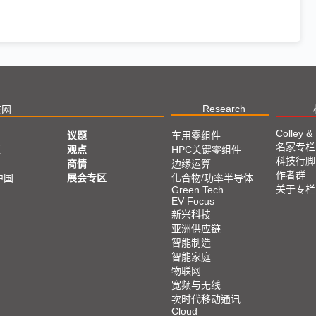
Research
技网
Colley &
议题
车用零组件
名家专栏
亚
观点
HPC关键零组件
科技行脚
商情
边缘运算
作者群
中国
展会专区
化合物/功率半导体
关于专栏
Green Tech
EV Focus
新兴科技
亚洲供应链
智能制造
智能家庭
物联网
宽频与无线
次时代移动通讯
Cloud