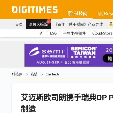
科技网
Res
257
首页
涨价大追踪
《百年，并不孤寂》产业导读
AI
｜
ESG
｜
半导体/零组件
｜
Cloud/Stora
科技网
商情
CarTech
艾迈斯欧司朗携手瑞典DP Pa
制造