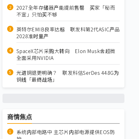
2027全年存储器产能提前售罄 买家「秘而
不宣」只怕买不够
英特尔EMIB良率达标 联发科第2代ASIC产品
2028准时量产
SpaceX芯片采购大转向 Elon Musk舍超微
全面采用NVIDIA
光进铜退更明确？ 联发科估SerDes 448G为
铜线「最终战场」
商情焦点
系统内部电路中 主芯片内部电源提供EOS防
护