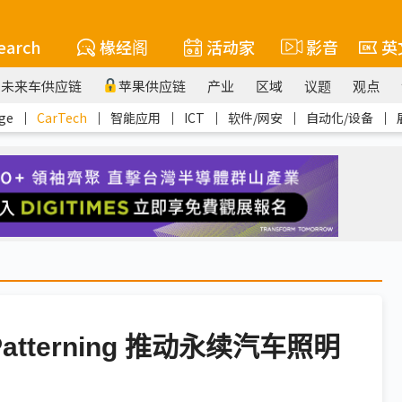
earch
椽经阁
活动家
影音
英
未来车供应链
苹果供应链
产业
区域
议题
观点
ge
｜
CarTech
｜
智能应用
｜
ICT
｜
软件/网安
｜
自动化/设备
｜
tterning 推动永续汽车照明